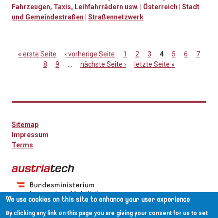
Fahrzeugen, Taxis, Leihfahrrädern usw.
|
Österreich
|
Stadt
und Gemeindestraßen
|
Straßennetzwerk
« erste Seite
‹ vorherige Seite
1
2
3
4
5
6
7
8
9
…
nächste Seite ›
letzte Seite »
Seiten
Sitemap
Impressum
Terms
We use cookies on this site to enhance your user experience
By clicking any link on this page you are giving your consent for us to set