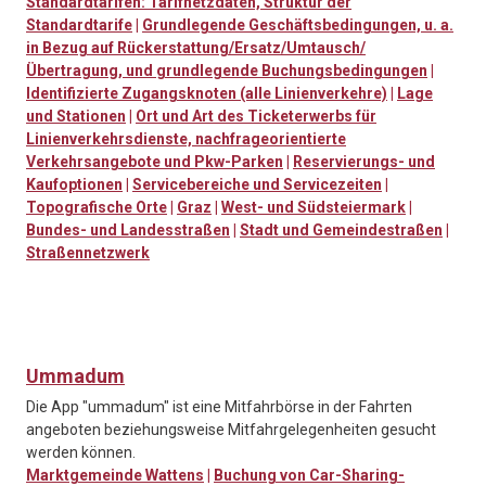
Standardtarifen: Tarifnetzdaten, Struktur der
Standardtarife
|
Grundlegende Geschäftsbedingungen, u. a.
in Bezug auf Rückerstattung/Ersatz/Umtausch/
Übertragung, und grundlegende Buchungsbedingungen
|
Identifizierte Zugangsknoten (alle Linienverkehre)
|
Lage
und Stationen
|
Ort und Art des Ticketerwerbs für
Linienverkehrsdienste, nachfrageorientierte
Verkehrsangebote und Pkw-Parken
|
Reservierungs- und
Kaufoptionen
|
Servicebereiche und Servicezeiten
|
Topografische Orte
|
Graz
|
West- und Südsteiermark
|
Bundes- und Landesstraßen
|
Stadt und Gemeindestraßen
|
Straßennetzwerk
Ummadum
Die App "ummadum" ist eine Mitfahrbörse in der Fahrten
angeboten beziehungsweise Mitfahrgelegenheiten gesucht
werden können.
Marktgemeinde Wattens
|
Buchung von Car-Sharing-