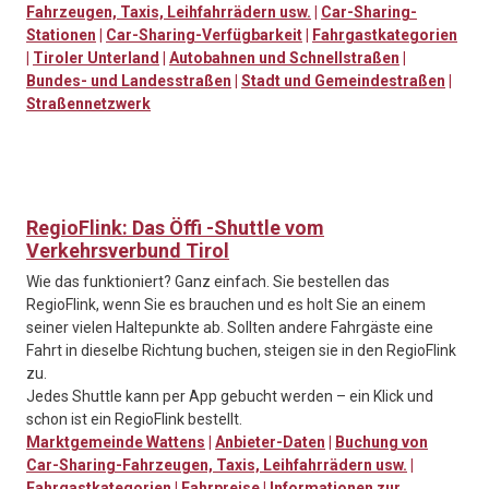
Fahrzeugen, Taxis, Leihfahrrädern usw.
|
Car-Sharing-
Stationen
|
Car-Sharing-Verfügbarkeit
|
Fahrgastkategorien
|
Tiroler Unterland
|
Autobahnen und Schnellstraßen
|
Bundes- und Landesstraßen
|
Stadt und Gemeindestraßen
|
Straßennetzwerk
RegioFlink: Das Öffi -Shuttle vom
Verkehrsverbund Tirol
Wie das funktioniert? Ganz einfach. Sie bestellen das
RegioFlink, wenn Sie es brauchen und es holt Sie an einem
seiner vielen Haltepunkte ab. Sollten andere Fahrgäste eine
Fahrt in dieselbe Richtung buchen, steigen sie in den RegioFlink
zu.
Jedes Shuttle kann per App gebucht werden – ein Klick und
schon ist ein RegioFlink bestellt.
Marktgemeinde Wattens
|
Anbieter-Daten
|
Buchung von
Car-Sharing-Fahrzeugen, Taxis, Leihfahrrädern usw.
|
Fahrgastkategorien
|
Fahrpreise
|
Informationen zur