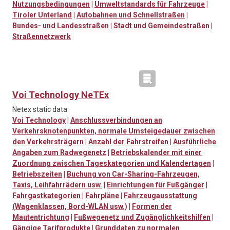
Nutzungsbedingungen
|
Umweltstandards für Fahrzeuge
|
Tiroler Unterland
|
Autobahnen und Schnellstraßen
|
Bundes- und Landesstraßen
|
Stadt und Gemeindestraßen
|
Straßennetzwerk
Voi Technology NeTEx
Netex static data
Voi Technology
|
Anschlussverbindungen an
Verkehrsknotenpunkten, normale Umsteigedauer zwischen
den Verkehrsträgern
|
Anzahl der Fahrstreifen
|
Ausführliche
Angaben zum Radwegenetz
|
Betriebskalender mit einer
Zuordnung zwischen Tageskategorien und Kalendertagen
|
Betriebszeiten
|
Buchung von Car-Sharing-Fahrzeugen,
Taxis, Leihfahrrädern usw.
|
Einrichtungen für Fußgänger
|
Fahrgastkategorien
|
Fahrpläne
|
Fahrzeugausstattung
(Wagenklassen, Bord-WLAN usw.)
|
Formen der
Mautentrichtung
|
Fußwegenetz und Zugänglichkeitshilfen
|
Gängige Tarifprodukte
|
Grunddaten zu normalen