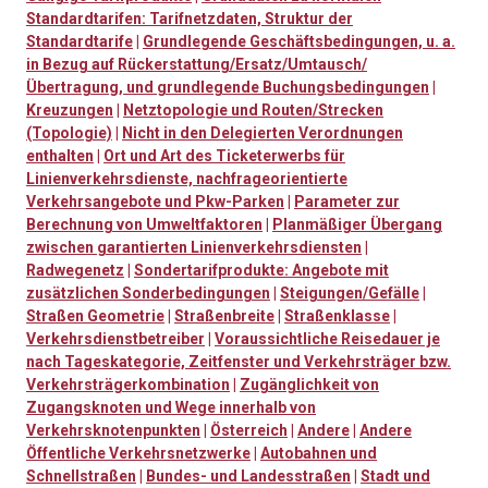
Standardtarifen: Tarifnetzdaten, Struktur der
Standardtarife
|
Grundlegende Geschäftsbedingungen, u. a.
in Bezug auf Rückerstattung/Ersatz/Umtausch/
Übertragung, und grundlegende Buchungsbedingungen
|
Kreuzungen
|
Netztopologie und Routen/Strecken
(Topologie)
|
Nicht in den Delegierten Verordnungen
enthalten
|
Ort und Art des Ticketerwerbs für
Linienverkehrsdienste, nachfrageorientierte
Verkehrsangebote und Pkw-Parken
|
Parameter zur
Berechnung von Umweltfaktoren
|
Planmäßiger Übergang
zwischen garantierten Linienverkehrsdiensten
|
Radwegenetz
|
Sondertarifprodukte: Angebote mit
zusätzlichen Sonderbedingungen
|
Steigungen/Gefälle
|
Straßen Geometrie
|
Straßenbreite
|
Straßenklasse
|
Verkehrsdienstbetreiber
|
Voraussichtliche Reisedauer je
nach Tageskategorie, Zeitfenster und Verkehrsträger bzw.
Verkehrsträgerkombination
|
Zugänglichkeit von
Zugangsknoten und Wege innerhalb von
Verkehrsknotenpunkten
|
Österreich
|
Andere
|
Andere
Öffentliche Verkehrsnetzwerke
|
Autobahnen und
Schnellstraßen
|
Bundes- und Landesstraßen
|
Stadt und