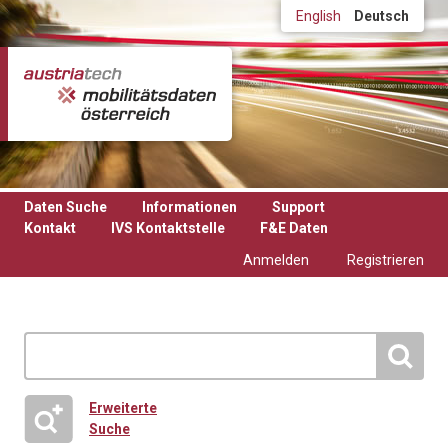
Direkt zum Inhalt
English
Deutsch
Daten Suche
Informationen
Support
Kontakt
IVS Kontaktstelle
F&E Daten
Anmelden
Registrieren
Erweiterte
Suche