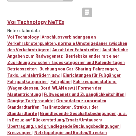
Voi Technology NeTEx
Netex static data
Voi Technology
|
Anschlussverbindungen an
Verkehrsknotenpunkten, normale Umsteigedauer zwischen
den Verkehrsträgern
|
Anzahl der Fahrstreifen
|
Ausführliche
Angaben zum Radwegenetz
|
Betriebskalender mit einer
Zuordnung zwischen Tageskategorien und Kalendertagen
|
Betriebszeiten
|
Buchung von Car-Sharing-Fahrzeugen,
Taxis, Leihfahrrädern usw.
|
Einrichtungen für Fußgänger
|
Fahrgastkategorien
|
Fahrpläne
|
Fahrzeugausstattung
(Wagenklassen, Bord-WLAN usw.)
|
Formen der
Mautentrichtung
|
Fußwegenetz und Zugänglichkeitshilfen
|
Gängige Tarifprodukte
|
Grunddaten zu normalen
Standardtarifen: Tarifnetzdaten, Struktur der
Standardtarife
|
Grundlegende Geschäftsbedingungen, u. a.
in Bezug auf Rückerstattung/Ersatz/Umtausch/
Übertragung, und grundlegende Buchungsbedingungen
|
Kreuzungen
|
Netztopologie und Routen/Strecken