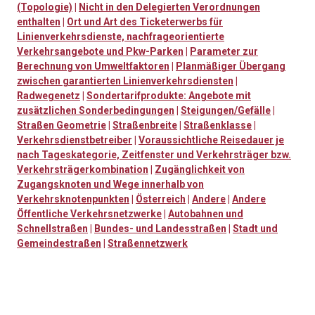
(Topologie)
|
Nicht in den Delegierten Verordnungen
enthalten
|
Ort und Art des Ticketerwerbs für
Linienverkehrsdienste, nachfrageorientierte
Verkehrsangebote und Pkw-Parken
|
Parameter zur
Berechnung von Umweltfaktoren
|
Planmäßiger Übergang
zwischen garantierten Linienverkehrsdiensten
|
Radwegenetz
|
Sondertarifprodukte: Angebote mit
zusätzlichen Sonderbedingungen
|
Steigungen/Gefälle
|
Straßen Geometrie
|
Straßenbreite
|
Straßenklasse
|
Verkehrsdienstbetreiber
|
Voraussichtliche Reisedauer je
nach Tageskategorie, Zeitfenster und Verkehrsträger bzw.
Verkehrsträgerkombination
|
Zugänglichkeit von
Zugangsknoten und Wege innerhalb von
Verkehrsknotenpunkten
|
Österreich
|
Andere
|
Andere
Öffentliche Verkehrsnetzwerke
|
Autobahnen und
Schnellstraßen
|
Bundes- und Landesstraßen
|
Stadt und
Gemeindestraßen
|
Straßennetzwerk