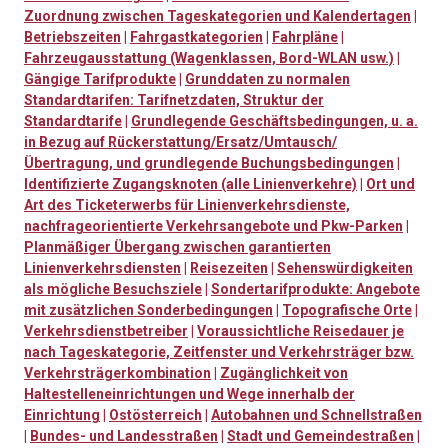
Zuordnung zwischen Tageskategorien und Kalendertagen
|
Betriebszeiten
|
Fahrgastkategorien
|
Fahrpläne
|
Fahrzeugausstattung (Wagenklassen, Bord-WLAN usw.)
|
Gängige Tarifprodukte
|
Grunddaten zu normalen
Standardtarifen: Tarifnetzdaten, Struktur der
Standardtarife
|
Grundlegende Geschäftsbedingungen, u. a.
in Bezug auf Rückerstattung/Ersatz/Umtausch/
Übertragung, und grundlegende Buchungsbedingungen
|
Identifizierte Zugangsknoten (alle Linienverkehre)
|
Ort und
Art des Ticketerwerbs für Linienverkehrsdienste,
nachfrageorientierte Verkehrsangebote und Pkw-Parken
|
Planmäßiger Übergang zwischen garantierten
Linienverkehrsdiensten
|
Reisezeiten
|
Sehenswürdigkeiten
als mögliche Besuchsziele
|
Sondertarifprodukte: Angebote
mit zusätzlichen Sonderbedingungen
|
Topografische Orte
|
Verkehrsdienstbetreiber
|
Voraussichtliche Reisedauer je
nach Tageskategorie, Zeitfenster und Verkehrsträger bzw.
Verkehrsträgerkombination
|
Zugänglichkeit von
Haltestelleneinrichtungen und Wege innerhalb der
Einrichtung
|
Ostösterreich
|
Autobahnen und Schnellstraßen
|
Bundes- und Landesstraßen
|
Stadt und Gemeindestraßen
|