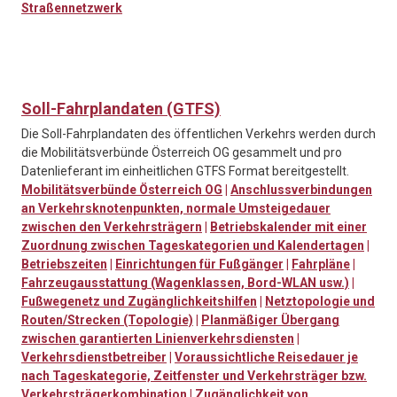
Straßennetzwerk
Soll-Fahrplandaten (GTFS)
Die Soll-Fahrplandaten des öffentlichen Verkehrs werden durch
die Mobilitätsverbünde Österreich OG gesammelt und pro
Datenlieferant im einheitlichen GTFS Format bereitgestellt.
Mobilitätsverbünde Österreich OG
|
Anschlussverbindungen
an Verkehrsknotenpunkten, normale Umsteigedauer
zwischen den Verkehrsträgern
|
Betriebskalender mit einer
Zuordnung zwischen Tageskategorien und Kalendertagen
|
Betriebszeiten
|
Einrichtungen für Fußgänger
|
Fahrpläne
|
Fahrzeugausstattung (Wagenklassen, Bord-WLAN usw.)
|
Fußwegenetz und Zugänglichkeitshilfen
|
Netztopologie und
Routen/Strecken (Topologie)
|
Planmäßiger Übergang
zwischen garantierten Linienverkehrsdiensten
|
Verkehrsdienstbetreiber
|
Voraussichtliche Reisedauer je
nach Tageskategorie, Zeitfenster und Verkehrsträger bzw.
Verkehrsträgerkombination
|
Zugänglichkeit von