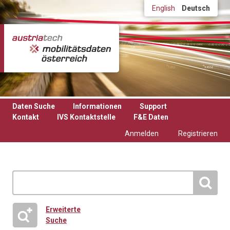
Direkt zum Inhalt
English
Deutsch
Daten Suche
Informationen
Support
Kontakt
IVS Kontaktstelle
F&E Daten
Anmelden
Registrieren
Erweiterte
Suche