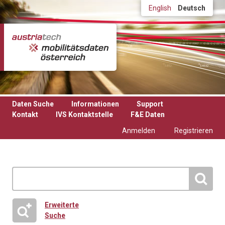
Direkt zum Inhalt
English
Deutsch
Daten Suche
Informationen
Support
Kontakt
IVS Kontaktstelle
F&E Daten
Anmelden
Registrieren
Erweiterte
Suche