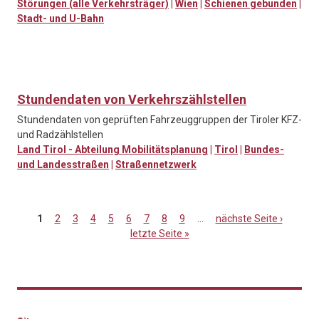
Störungen (alle Verkehrsträger)
|
Wien
|
Schienen gebunden
|
Stadt- und U-Bahn
Stundendaten von Verkehrszählstellen
Stundendaten von geprüften Fahrzeuggruppen der Tiroler KFZ-
und Radzählstellen
Land Tirol - Abteilung Mobilitätsplanung
|
Tirol
|
Bundes-
und Landesstraßen
|
Straßennetzwerk
1
2
3
4
5
6
7
8
9
…
nächste Seite ›
letzte Seite »
Seiten