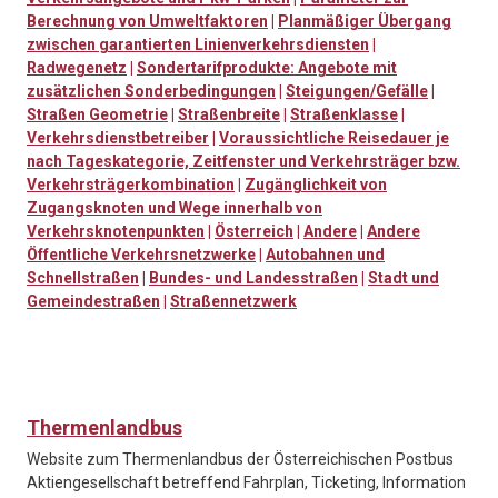
Berechnung von Umweltfaktoren
|
Planmäßiger Übergang
zwischen garantierten Linienverkehrsdiensten
|
Radwegenetz
|
Sondertarifprodukte: Angebote mit
zusätzlichen Sonderbedingungen
|
Steigungen/Gefälle
|
Straßen Geometrie
|
Straßenbreite
|
Straßenklasse
|
Verkehrsdienstbetreiber
|
Voraussichtliche Reisedauer je
nach Tageskategorie, Zeitfenster und Verkehrsträger bzw.
Verkehrsträgerkombination
|
Zugänglichkeit von
Zugangsknoten und Wege innerhalb von
Verkehrsknotenpunkten
|
Österreich
|
Andere
|
Andere
Öffentliche Verkehrsnetzwerke
|
Autobahnen und
Schnellstraßen
|
Bundes- und Landesstraßen
|
Stadt und
Gemeindestraßen
|
Straßennetzwerk
Thermenlandbus
Website zum Thermenlandbus der Österreichischen Postbus
Aktiengesellschaft betreffend Fahrplan, Ticketing, Information