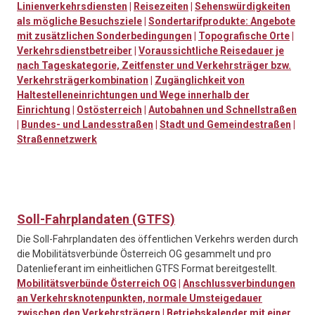
Linienverkehrsdiensten
|
Reisezeiten
|
Sehenswürdigkeiten
als mögliche Besuchsziele
|
Sondertarifprodukte: Angebote
mit zusätzlichen Sonderbedingungen
|
Topografische Orte
|
Verkehrsdienstbetreiber
|
Voraussichtliche Reisedauer je
nach Tageskategorie, Zeitfenster und Verkehrsträger bzw.
Verkehrsträgerkombination
|
Zugänglichkeit von
Haltestelleneinrichtungen und Wege innerhalb der
Einrichtung
|
Ostösterreich
|
Autobahnen und Schnellstraßen
|
Bundes- und Landesstraßen
|
Stadt und Gemeindestraßen
|
Straßennetzwerk
Soll-Fahrplandaten (GTFS)
Die Soll-Fahrplandaten des öffentlichen Verkehrs werden durch
die Mobilitätsverbünde Österreich OG gesammelt und pro
Datenlieferant im einheitlichen GTFS Format bereitgestellt.
Mobilitätsverbünde Österreich OG
|
Anschlussverbindungen
an Verkehrsknotenpunkten, normale Umsteigedauer
zwischen den Verkehrsträgern
|
Betriebskalender mit einer