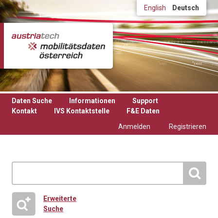
Direkt zum Inhalt
English
Deutsch
Daten Suche
Informationen
Support
Kontakt
IVS Kontaktstelle
F&E Daten
Anmelden
Registrieren
Erweiterte
Suche