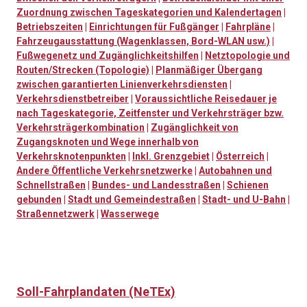
Zuordnung zwischen Tageskategorien und Kalendertagen
|
Betriebszeiten
|
Einrichtungen für Fußgänger
|
Fahrpläne
|
Fahrzeugausstattung (Wagenklassen, Bord-WLAN usw.)
|
Fußwegenetz und Zugänglichkeitshilfen
|
Netztopologie und
Routen/Strecken (Topologie)
|
Planmäßiger Übergang
zwischen garantierten Linienverkehrsdiensten
|
Verkehrsdienstbetreiber
|
Voraussichtliche Reisedauer je
nach Tageskategorie, Zeitfenster und Verkehrsträger bzw.
Verkehrsträgerkombination
|
Zugänglichkeit von
Zugangsknoten und Wege innerhalb von
Verkehrsknotenpunkten
|
Inkl. Grenzgebiet
|
Österreich
|
Andere Öffentliche Verkehrsnetzwerke
|
Autobahnen und
Schnellstraßen
|
Bundes- und Landesstraßen
|
Schienen
gebunden
|
Stadt und Gemeindestraßen
|
Stadt- und U-Bahn
|
Straßennetzwerk
|
Wasserwege
Soll-Fahrplandaten (NeTEx)