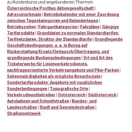
zu Kundenbüros und angebundenen Thermen.
Österreichische Postbus Aktiengesellschaft
|
Adressmerkmale
|
Betriebskalender mit einer Zuordnung
zwischen Tageskategorien und Kalendertagen
|
Betriebszeiten
|
Fahrgastkategorien
|
Fahrpläne
|
Gängige
Tarifprodukte
|
Grunddaten zu normalen Standardtarifen:
Tarifnetzdaten, Struktur der Standardtarife
|
Grundlegende
Geschäftsbedingungen, u. a. in Bezug auf
Rückerstattung/Ersatz/Umtausch/Übertragung, und
grundlegende Buchungsbedingungen
|
Ort und Art des
Ticketerwerbs für Linienverkehrsdienste,
nachfrageorientierte Verkehrsangebote und Pkw-Parken
|
Sehenswürdigkeiten als mögliche Besuchsziele
|
Sondertarifprodukte: Angebote mit zusätzlichen
Sonderbedingungen
|
Topografische Orte
|
Verkehrsdienstbetreiber
|
Ostösterreich
|
Südösterreich
|
Autobahnen und Schnellstraßen
|
Bundes- und
Landesstraßen
|
Stadt und Gemeindestraßen
|
Straßennetzwerk