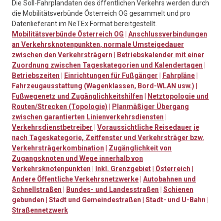
Die Soll-Fahrplandaten des öffentlichen Verkehrs werden durch
die Mobilitätsverbünde Österreich OG gesammelt und pro
Datenlieferant im NeTEx Format bereitgestellt.
Mobilitätsverbünde Österreich OG
|
Anschlussverbindungen
an Verkehrsknotenpunkten, normale Umsteigedauer
zwischen den Verkehrsträgern
|
Betriebskalender mit einer
Zuordnung zwischen Tageskategorien und Kalendertagen
|
Betriebszeiten
|
Einrichtungen für Fußgänger
|
Fahrpläne
|
Fahrzeugausstattung (Wagenklassen, Bord-WLAN usw.)
|
Fußwegenetz und Zugänglichkeitshilfen
|
Netztopologie und
Routen/Strecken (Topologie)
|
Planmäßiger Übergang
zwischen garantierten Linienverkehrsdiensten
|
Verkehrsdienstbetreiber
|
Voraussichtliche Reisedauer je
nach Tageskategorie, Zeitfenster und Verkehrsträger bzw.
Verkehrsträgerkombination
|
Zugänglichkeit von
Zugangsknoten und Wege innerhalb von
Verkehrsknotenpunkten
|
Inkl. Grenzgebiet
|
Österreich
|
Andere Öffentliche Verkehrsnetzwerke
|
Autobahnen und
Schnellstraßen
|
Bundes- und Landesstraßen
|
Schienen
gebunden
|
Stadt und Gemeindestraßen
|
Stadt- und U-Bahn
|
Straßennetzwerk