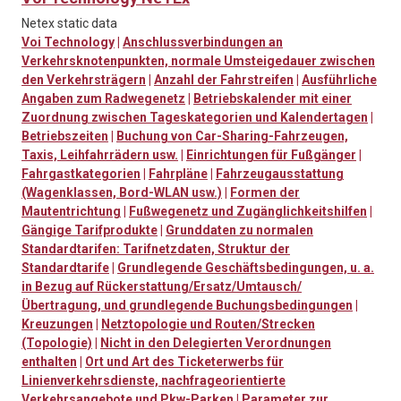
Netex static data
Voi Technology
|
Anschlussverbindungen an
Verkehrsknotenpunkten, normale Umsteigedauer zwischen
den Verkehrsträgern
|
Anzahl der Fahrstreifen
|
Ausführliche
Angaben zum Radwegenetz
|
Betriebskalender mit einer
Zuordnung zwischen Tageskategorien und Kalendertagen
|
Betriebszeiten
|
Buchung von Car-Sharing-Fahrzeugen,
Taxis, Leihfahrrädern usw.
|
Einrichtungen für Fußgänger
|
Fahrgastkategorien
|
Fahrpläne
|
Fahrzeugausstattung
(Wagenklassen, Bord-WLAN usw.)
|
Formen der
Mautentrichtung
|
Fußwegenetz und Zugänglichkeitshilfen
|
Gängige Tarifprodukte
|
Grunddaten zu normalen
Standardtarifen: Tarifnetzdaten, Struktur der
Standardtarife
|
Grundlegende Geschäftsbedingungen, u. a.
in Bezug auf Rückerstattung/Ersatz/Umtausch/
Übertragung, und grundlegende Buchungsbedingungen
|
Kreuzungen
|
Netztopologie und Routen/Strecken
(Topologie)
|
Nicht in den Delegierten Verordnungen
enthalten
|
Ort und Art des Ticketerwerbs für
Linienverkehrsdienste, nachfrageorientierte
Verkehrsangebote und Pkw-Parken
|
Parameter zur