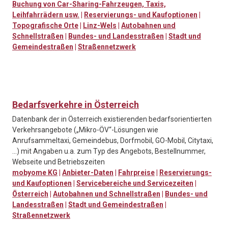
Buchung von Car-Sharing-Fahrzeugen, Taxis,
Leihfahrrädern usw.
|
Reservierungs- und Kaufoptionen
|
Topografische Orte
|
Linz-Wels
|
Autobahnen und
Schnellstraßen
|
Bundes- und Landesstraßen
|
Stadt und
Gemeindestraßen
|
Straßennetzwerk
Bedarfsverkehre in Österreich
Datenbank der in Österreich existierenden bedarfsorientierten
Verkehrsangebote („Mikro-ÖV“-Lösungen wie
Anrufsammeltaxi, Gemeindebus, Dorfmobil, GO-Mobil, Citytaxi,
...) mit Angaben u.a. zum Typ des Angebots, Bestellnummer,
Webseite und Betriebszeiten
mobyome KG
|
Anbieter-Daten
|
Fahrpreise
|
Reservierungs-
und Kaufoptionen
|
Servicebereiche und Servicezeiten
|
Österreich
|
Autobahnen und Schnellstraßen
|
Bundes- und
Landesstraßen
|
Stadt und Gemeindestraßen
|
Straßennetzwerk