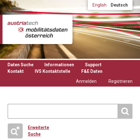
Direkt zum Inhalt
English
Deutsch
Daten Suche
Informationen
Support
Kontakt
IVS Kontaktstelle
F&E Daten
Anmelden
Registrieren
Erweiterte
Suche