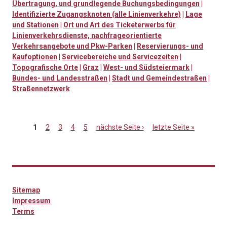
Übertragung, und grundlegende Buchungsbedingungen
|
Identifizierte Zugangsknoten (alle Linienverkehre)
|
Lage
und Stationen
|
Ort und Art des Ticketerwerbs für
Linienverkehrsdienste, nachfrageorientierte
Verkehrsangebote und Pkw-Parken
|
Reservierungs- und
Kaufoptionen
|
Servicebereiche und Servicezeiten
|
Topografische Orte
|
Graz
|
West- und Südsteiermark
|
Bundes- und Landesstraßen
|
Stadt und Gemeindestraßen
|
Straßennetzwerk
1
2
3
4
5
nächste Seite ›
letzte Seite »
Seiten
Sitemap
Impressum
Terms