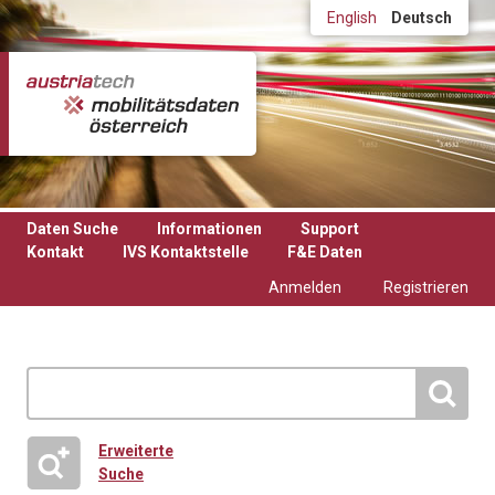
Direkt zum Inhalt
English
Deutsch
Daten Suche
Informationen
Support
Kontakt
IVS Kontaktstelle
F&E Daten
Anmelden
Registrieren
Erweiterte
Suche