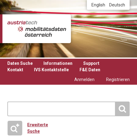
Direkt zum Inhalt
English
Deutsch
Daten Suche
Informationen
Support
Kontakt
IVS Kontaktstelle
F&E Daten
Anmelden
Registrieren
Erweiterte
Suche