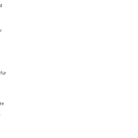
nd
r
n
 für
ze
r