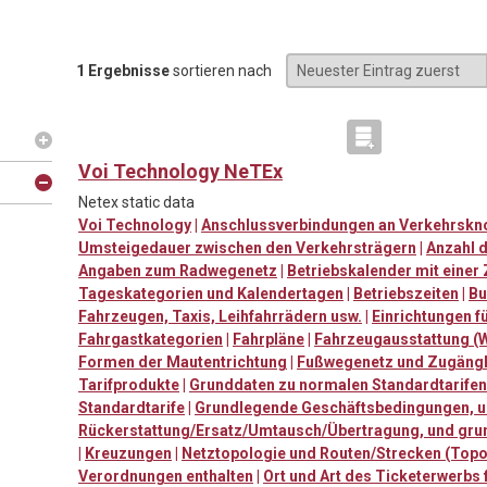
1 Ergebnisse
sortieren nach
Voi Technology NeTEx
Netex static data
Voi Technology
|
Anschlussverbindungen an Verkehrskn
Umsteigedauer zwischen den Verkehrsträgern
|
Anzahl d
Angaben zum Radwegenetz
|
Betriebskalender mit eine
Tageskategorien und Kalendertagen
|
Betriebszeiten
|
Bu
Fahrzeugen, Taxis, Leihfahrrädern usw.
|
Einrichtungen f
Fahrgastkategorien
|
Fahrpläne
|
Fahrzeugausstattung (
Formen der Mautentrichtung
|
Fußwegenetz und Zugängli
Tarifprodukte
|
Grunddaten zu normalen Standardtarifen:
Standardtarife
|
Grundlegende Geschäftsbedingungen, u. 
Rückerstattung/Ersatz/Umtausch/Übertragung, und gr
|
Kreuzungen
|
Netztopologie und Routen/Strecken (Topo
Verordnungen enthalten
|
Ort und Art des Ticketerwerbs 