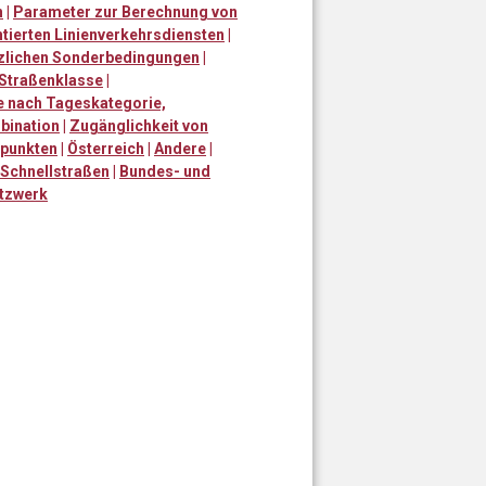
n
|
Parameter zur Berechnung von
ierten Linienverkehrsdiensten
|
tzlichen Sonderbedingungen
|
Straßenklasse
|
e nach Tageskategorie,
bination
|
Zugänglichkeit von
npunkten
|
Österreich
|
Andere
|
Schnellstraßen
|
Bundes- und
tzwerk