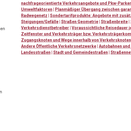
nachfrageorientierte Verkehrsangebote und Pkw-Parke
Umweltfaktoren
|
Planmäßiger Übergang zwischen garant
Radwegenetz
|
Sondertarifprodukte: Angebote mit zusä
Steigungen/Gefälle
|
Straßen Geometrie
|
Straßenbreite
|
Verkehrsdienstbetreiber
|
Voraussichtliche Reisedauer j
gen
Zeitfenster und Verkehrsträger bzw. Verkehrsträgerkom
Zugangsknoten und Wege innerhalb von Verkehrsknote
Andere Öffentliche Verkehrsnetzwerke
|
Autobahnen und 
Landesstraßen
|
Stadt und Gemeindestraßen
|
Straßenne
n