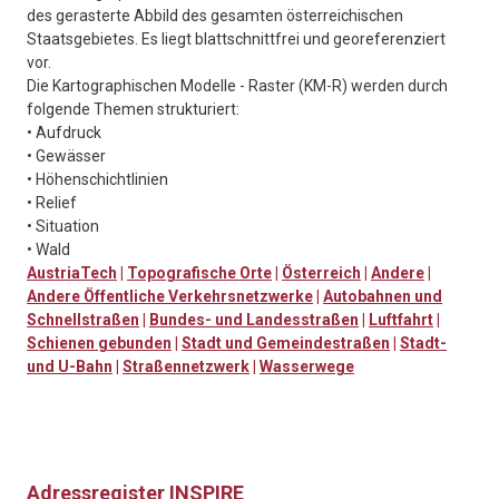
des gerasterte Abbild des gesamten österreichischen
Staatsgebietes. Es liegt blattschnittfrei und georeferenziert
vor.
Die Kartographischen Modelle - Raster (KM-R) werden durch
folgende Themen strukturiert:
• Aufdruck
• Gewässer
• Höhenschichtlinien
• Relief
• Situation
• Wald
AustriaTech
|
Topografische Orte
|
Österreich
|
Andere
|
Andere Öffentliche Verkehrsnetzwerke
|
Autobahnen und
Schnellstraßen
|
Bundes- und Landesstraßen
|
Luftfahrt
|
Schienen gebunden
|
Stadt und Gemeindestraßen
|
Stadt-
und U-Bahn
|
Straßennetzwerk
|
Wasserwege
Adressregister INSPIRE