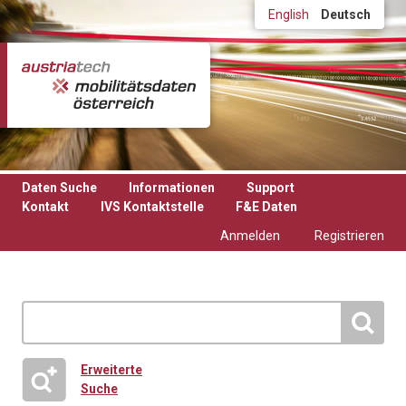
Direkt zum Inhalt
English
Deutsch
Daten Suche
Informationen
Support
Kontakt
IVS Kontaktstelle
F&E Daten
Anmelden
Registrieren
Erweiterte
Suche