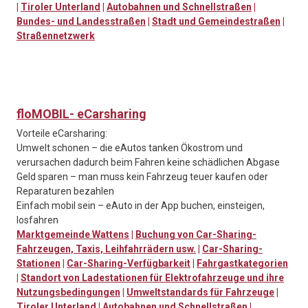
|
Tiroler Unterland
|
Autobahnen und Schnellstraßen
|
Bundes- und Landesstraßen
|
Stadt und Gemeindestraßen
|
Straßennetzwerk
floMOBIL- eCarsharing
Vorteile eCarsharing:
Umwelt schonen – die eAutos tanken Ökostrom und
verursachen dadurch beim Fahren keine schädlichen Abgase
Geld sparen – man muss kein Fahrzeug teuer kaufen oder
Reparaturen bezahlen
Einfach mobil sein – eAuto in der App buchen, einsteigen,
losfahren
Marktgemeinde Wattens
|
Buchung von Car-Sharing-
Fahrzeugen, Taxis, Leihfahrrädern usw.
|
Car-Sharing-
Stationen
|
Car-Sharing-Verfügbarkeit
|
Fahrgastkategorien
|
Standort von Ladestationen für Elektrofahrzeuge und ihre
Nutzungsbedingungen
|
Umweltstandards für Fahrzeuge
|
Tiroler Unterland
|
Autobahnen und Schnellstraßen
|