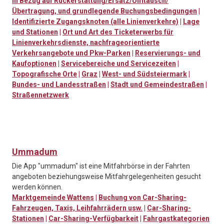
in Bezug auf Rückerstattung/Ersatz/Umtausch/
Übertragung, und grundlegende Buchungsbedingungen
|
Identifizierte Zugangsknoten (alle Linienverkehre)
|
Lage
und Stationen
|
Ort und Art des Ticketerwerbs für
Linienverkehrsdienste, nachfrageorientierte
Verkehrsangebote und Pkw-Parken
|
Reservierungs- und
Kaufoptionen
|
Servicebereiche und Servicezeiten
|
Topografische Orte
|
Graz
|
West- und Südsteiermark
|
Bundes- und Landesstraßen
|
Stadt und Gemeindestraßen
|
Straßennetzwerk
Ummadum
Die App "ummadum" ist eine Mitfahrbörse in der Fahrten
angeboten beziehungsweise Mitfahrgelegenheiten gesucht
werden können.
Marktgemeinde Wattens
|
Buchung von Car-Sharing-
Fahrzeugen, Taxis, Leihfahrrädern usw.
|
Car-Sharing-
Stationen
|
Car-Sharing-Verfügbarkeit
|
Fahrgastkategorien