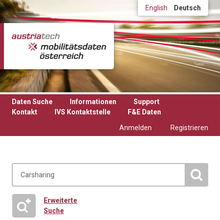
Direkt zum Inhalt
English
Deutsch
Daten Suche
Informationen
Support
Kontakt
IVS Kontaktstelle
F&E Daten
Anmelden
Registrieren
Erweiterte
Suche