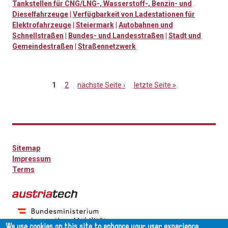
Tankstellen für CNG/LNG-, Wasserstoff-, Benzin- und
Dieselfahrzeuge
|
Verfügbarkeit von Ladestationen für
Elektrofahrzeuge
|
Steiermark
|
Autobahnen und
Schnellstraßen
|
Bundes- und Landesstraßen
|
Stadt und
Gemeindestraßen
|
Straßennetzwerk
1
2
nächste Seite ›
letzte Seite »
Seiten
Sitemap
Impressum
Terms
We use cookies on this site to enhance your user experience