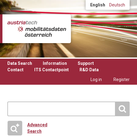
Skip to main content
English
Deutsch
Data Search
Information
Support
Contact
ITS Contactpoint
R&D Data
Log in
Register
Advanced
Search