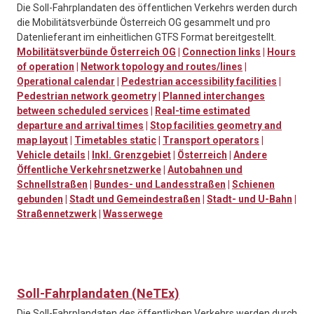
Die Soll-Fahrplandaten des öffentlichen Verkehrs werden durch
die Mobilitätsverbünde Österreich OG gesammelt und pro
Datenlieferant im einheitlichen GTFS Format bereitgestellt.
Mobilitätsverbünde Österreich OG
|
Connection links
|
Hours
of operation
|
Network topology and routes/lines
|
Operational calendar
|
Pedestrian accessibility facilities
|
Pedestrian network geometry
|
Planned interchanges
between scheduled services
|
Real-time estimated
departure and arrival times
|
Stop facilities geometry and
map layout
|
Timetables static
|
Transport operators
|
Vehicle details
|
Inkl. Grenzgebiet
|
Österreich
|
Andere
Öffentliche Verkehrsnetzwerke
|
Autobahnen und
Schnellstraßen
|
Bundes- und Landesstraßen
|
Schienen
gebunden
|
Stadt und Gemeindestraßen
|
Stadt- und U-Bahn
|
Straßennetzwerk
|
Wasserwege
Soll-Fahrplandaten (NeTEx)
Die Soll-Fahrplandaten des öffentlichen Verkehrs werden durch