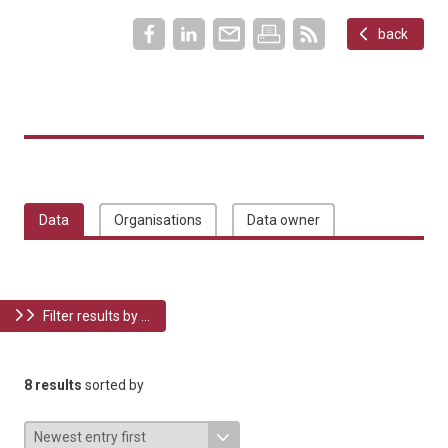
back
Data
Organisations
Data owner
Filter results by ...
8 results
sorted by