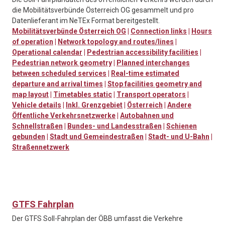
die Mobilitätsverbünde Österreich OG gesammelt und pro
Datenlieferant im NeTEx Format bereitgestellt.
Mobilitätsverbünde Österreich OG
|
Connection links
|
Hours
of operation
|
Network topology and routes/lines
|
Operational calendar
|
Pedestrian accessibility facilities
|
Pedestrian network geometry
|
Planned interchanges
between scheduled services
|
Real-time estimated
departure and arrival times
|
Stop facilities geometry and
map layout
|
Timetables static
|
Transport operators
|
Vehicle details
|
Inkl. Grenzgebiet
|
Österreich
|
Andere
Öffentliche Verkehrsnetzwerke
|
Autobahnen und
Schnellstraßen
|
Bundes- und Landesstraßen
|
Schienen
gebunden
|
Stadt und Gemeindestraßen
|
Stadt- und U-Bahn
|
Straßennetzwerk
GTFS Fahrplan
Der GTFS Soll-Fahrplan der ÖBB umfasst die Verkehre