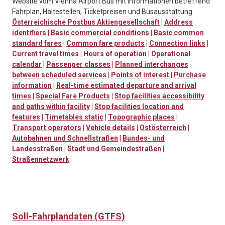
Website vom Vienna Airport Bus mit Informationen betreffend
Fahrplan, Haltestellen, Ticketpreisen und Busausstattung.
Österreichische Postbus Aktiengesellschaft
|
Address
identifiers
|
Basic commercial conditions
|
Basic common
standard fares
|
Common fare products
|
Connection links
|
Current travel times
|
Hours of operation
|
Operational
calendar
|
Passenger classes
|
Planned interchanges
between scheduled services
|
Points of interest
|
Purchase
information
|
Real-time estimated departure and arrival
times
|
Special Fare Products
|
Stop facilities accessibility
and paths within facility
|
Stop facilities location and
features
|
Timetables static
|
Topographic places
|
Transport operators
|
Vehicle details
|
Ostösterreich
|
Autobahnen und Schnellstraßen
|
Bundes- und
Landesstraßen
|
Stadt und Gemeindestraßen
|
Straßennetzwerk
Soll-Fahrplandaten (GTFS)