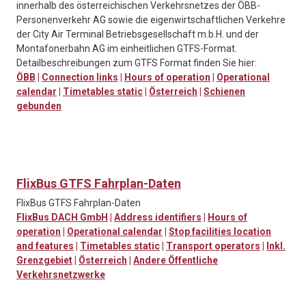
innerhalb des österreichischen Verkehrsnetzes der ÖBB-
Personenverkehr AG sowie die eigenwirtschaftlichen Verkehre
der City Air Terminal Betriebsgesellschaft m.b.H. und der
Montafonerbahn AG im einheitlichen GTFS-Format.
Detailbeschreibungen zum GTFS Format finden Sie hier:
ÖBB
|
Connection links
|
Hours of operation
|
Operational
calendar
|
Timetables static
|
Österreich
|
Schienen
gebunden
FlixBus GTFS Fahrplan-Daten
FlixBus GTFS Fahrplan-Daten
FlixBus DACH GmbH
|
Address identifiers
|
Hours of
operation
|
Operational calendar
|
Stop facilities location
and features
|
Timetables static
|
Transport operators
|
Inkl.
Grenzgebiet
|
Österreich
|
Andere Öffentliche
Verkehrsnetzwerke