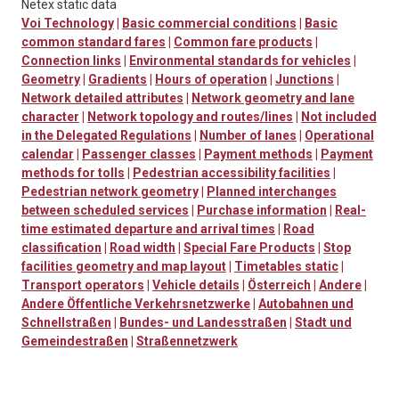
Netex static data
Voi Technology
|
Basic commercial conditions
|
Basic
common standard fares
|
Common fare products
|
Connection links
|
Environmental standards for vehicles
|
Geometry
|
Gradients
|
Hours of operation
|
Junctions
|
Network detailed attributes
|
Network geometry and lane
character
|
Network topology and routes/lines
|
Not included
in the Delegated Regulations
|
Number of lanes
|
Operational
calendar
|
Passenger classes
|
Payment methods
|
Payment
methods for tolls
|
Pedestrian accessibility facilities
|
Pedestrian network geometry
|
Planned interchanges
between scheduled services
|
Purchase information
|
Real-
time estimated departure and arrival times
|
Road
classification
|
Road width
|
Special Fare Products
|
Stop
facilities geometry and map layout
|
Timetables static
|
Transport operators
|
Vehicle details
|
Österreich
|
Andere
|
Andere Öffentliche Verkehrsnetzwerke
|
Autobahnen und
Schnellstraßen
|
Bundes- und Landesstraßen
|
Stadt und
Gemeindestraßen
|
Straßennetzwerk