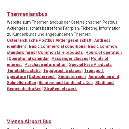
Thermenlandbus
Website zum Thermenlandbus der Österreichischen Postbus
Aktiengesellschaft betreffend Fahrplan, Ticketing, Information
zu Kundenbüros und angebundenen Thermen.
Österreichische Postbus Aktiengesellschaft
|
Address
identifiers
|
Basic commercial conditions
|
Basic common
standard fares
|
Common fare products
|
Hours of operation
|
Operational calendar
|
Passenger classes
|
Points of
interest
|
Purchase information
|
Special Fare Products
|
Timetables static
|
Topographic places
|
Transport
operators
|
Ostösterreich
|
Südösterreich
|
Autobahnen und
Schnellstraßen
|
Bundes- und Landesstraßen
|
Stadt und
Gemeindestraßen
|
Straßennetzwerk
Vienna Airport Bus