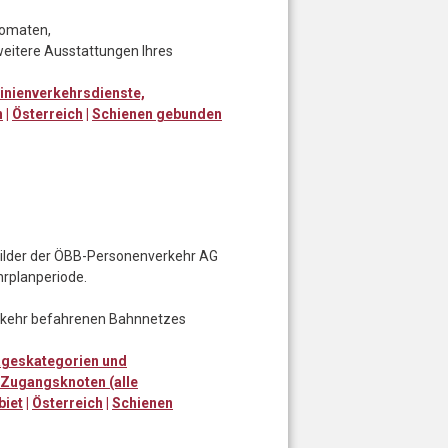
utomaten,
eitere Ausstattungen Ihres
Linienverkehrsdienste,
n
|
Österreich
|
Schienen gebunden
nbilder der ÖBB-Personenverkehr AG
hrplanperiode.
erkehr befahrenen Bahnnetzes
ageskategorien und
e Zugangsknoten (alle
biet
|
Österreich
|
Schienen