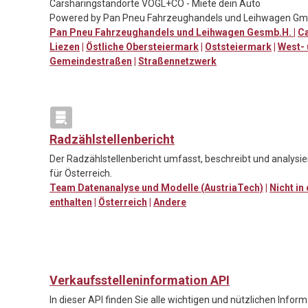
Carsharingstandorte VOGL+CO - Miete dein Auto
Powered by Pan Pneu Fahrzeughandels und Leihwagen G
Pan Pneu Fahrzeughandels und Leihwagen Gesmb.H.
|
Ca
Liezen
|
Östliche Obersteiermark
|
Oststeiermark
|
West-
Gemeindestraßen
|
Straßennetzwerk
Radzählstellenbericht
Der Radzählstellenbericht umfasst, beschreibt und analysi
für Österreich.
Team Datenanalyse und Modelle (AustriaTech)
|
Nicht in
enthalten
|
Österreich
|
Andere
Verkaufsstelleninformation API
In dieser API finden Sie alle wichtigen und nützlichen Info