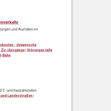
enverkehr
ätungen und Ausfällen im
sknoten - dynamische
n, Zu-/Ausgänge
|
Störungen (alle
U-Bahn
KFZ- und Radzählstellen
 und Landesstraßen
|