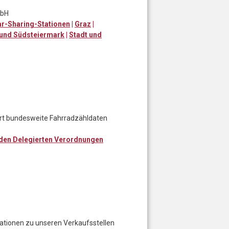
mbH
r-Sharing-Stationen
|
Graz
|
 und Südsteiermark
|
Stadt und
ert bundesweite Fahrradzähldaten
 den Delegierten Verordnungen
rmationen zu unseren Verkaufsstellen