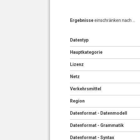
Ergebnisse
einschränken nach ...
Anzeigen
Datentyp
Seiten
Anzeigen
Hauptkategorie
Anzeigen
Lizenz
Anzeigen
Netz
Anzeigen
Verkehrsmittel
Anzeigen
Region
Anzeigen
Datenformat - Datenmodell
Anzeigen
Datenformat - Grammatik
Anzeigen
Datenformat - Syntax