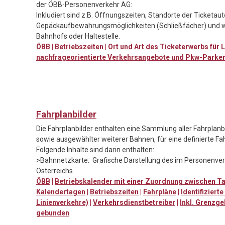
der ÖBB-Personenverkehr AG:
Inkludiert sind z.B. Öffnungszeiten, Standorte der Ticketa
Gepäckaufbewahrungsmöglichkeiten (Schließfächer) und w
Bahnhofs oder Haltestelle.
ÖBB
|
Betriebszeiten
|
Ort und Art des Ticketerwerbs für 
nachfrageorientierte Verkehrsangebote und Pkw-Parke
Fahrplanbilder
Die Fahrplanbilder enthalten eine Sammlung aller Fahrpla
sowie ausgewählter weiterer Bahnen, für eine definierte Fa
Folgende Inhalte sind darin enthalten:
>Bahnnetzkarte: Grafische Darstellung des im Personenv
Österreichs.
ÖBB
|
Betriebskalender mit einer Zuordnung zwischen T
Kalendertagen
|
Betriebszeiten
|
Fahrpläne
|
Identifiziert
Linienverkehre)
|
Verkehrsdienstbetreiber
|
Inkl. Grenzge
gebunden