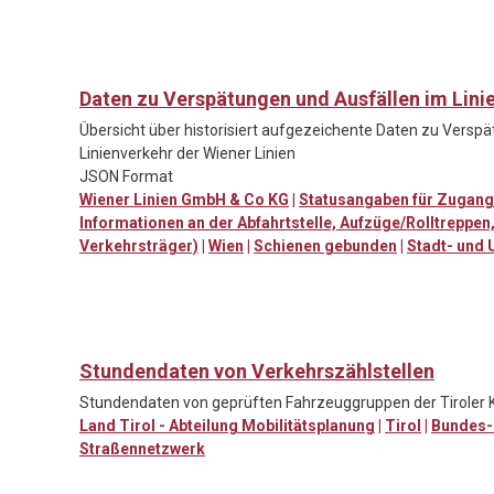
Daten zu Verspätungen und Ausfällen im Lini
Übersicht über historisiert aufgezeichente Daten zu Versp
Linienverkehr der Wiener Linien
JSON Format
Wiener Linien GmbH & Co KG
|
Statusangaben für Zugang
Informationen an der Abfahrtstelle, Aufzüge/Rolltreppe
Verkehrsträger)
|
Wien
|
Schienen gebunden
|
Stadt- und 
Stundendaten von Verkehrszählstellen
Stundendaten von geprüften Fahrzeuggruppen der Tiroler 
Land Tirol - Abteilung Mobilitätsplanung
|
Tirol
|
Bundes-
Straßennetzwerk