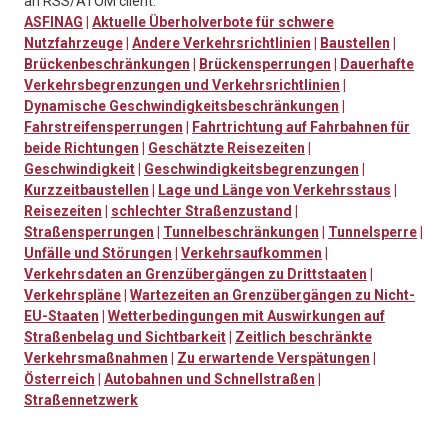
an RSS/ATOM client.
ASFINAG
|
Aktuelle Überholverbote für schwere
Nutzfahrzeuge
|
Andere Verkehrsrichtlinien
|
Baustellen
|
Brückenbeschränkungen
|
Brückensperrungen
|
Dauerhafte
Verkehrsbegrenzungen und Verkehrsrichtlinien
|
Dynamische Geschwindigkeitsbeschränkungen
|
Fahrstreifensperrungen
|
Fahrtrichtung auf Fahrbahnen für
beide Richtungen
|
Geschätzte Reisezeiten
|
Geschwindigkeit
|
Geschwindigkeitsbegrenzungen
|
Kurzzeitbaustellen
|
Lage und Länge von Verkehrsstaus
|
Reisezeiten
|
schlechter Straßenzustand
|
Straßensperrungen
|
Tunnelbeschränkungen
|
Tunnelsperre
|
Unfälle und Störungen
|
Verkehrsaufkommen
|
Verkehrsdaten an Grenzübergängen zu Drittstaaten
|
Verkehrspläne
|
Wartezeiten an Grenzübergängen zu Nicht-
EU-Staaten
|
Wetterbedingungen mit Auswirkungen auf
Straßenbelag und Sichtbarkeit
|
Zeitlich beschränkte
Verkehrsmaßnahmen
|
Zu erwartende Verspätungen
|
Österreich
|
Autobahnen und Schnellstraßen
|
Straßennetzwerk