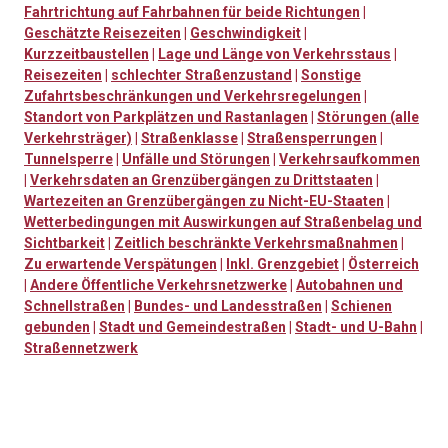
Fahrtrichtung auf Fahrbahnen für beide Richtungen
|
Geschätzte Reisezeiten
|
Geschwindigkeit
|
Kurzzeitbaustellen
|
Lage und Länge von Verkehrsstaus
|
Reisezeiten
|
schlechter Straßenzustand
|
Sonstige
Zufahrtsbeschränkungen und Verkehrsregelungen
|
Standort von Parkplätzen und Rastanlagen
|
Störungen (alle
Verkehrsträger)
|
Straßenklasse
|
Straßensperrungen
|
Tunnelsperre
|
Unfälle und Störungen
|
Verkehrsaufkommen
|
Verkehrsdaten an Grenzübergängen zu Drittstaaten
|
Wartezeiten an Grenzübergängen zu Nicht-EU-Staaten
|
Wetterbedingungen mit Auswirkungen auf Straßenbelag und
Sichtbarkeit
|
Zeitlich beschränkte Verkehrsmaßnahmen
|
Zu erwartende Verspätungen
|
Inkl. Grenzgebiet
|
Österreich
|
Andere Öffentliche Verkehrsnetzwerke
|
Autobahnen und
Schnellstraßen
|
Bundes- und Landesstraßen
|
Schienen
gebunden
|
Stadt und Gemeindestraßen
|
Stadt- und U-Bahn
|
Straßennetzwerk