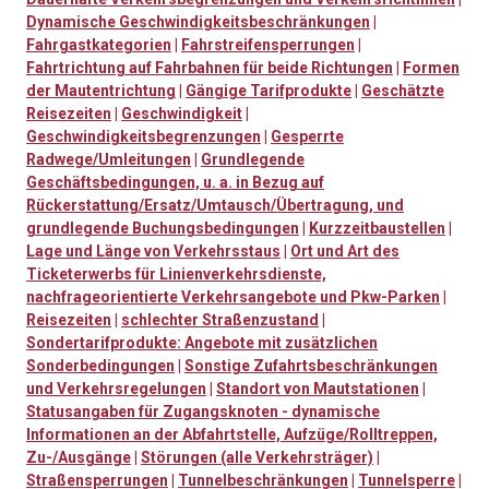
Dynamische Geschwindigkeitsbeschränkungen
|
Fahrgastkategorien
|
Fahrstreifensperrungen
|
Fahrtrichtung auf Fahrbahnen für beide Richtungen
|
Formen
der Mautentrichtung
|
Gängige Tarifprodukte
|
Geschätzte
Reisezeiten
|
Geschwindigkeit
|
Geschwindigkeitsbegrenzungen
|
Gesperrte
Radwege/Umleitungen
|
Grundlegende
Geschäftsbedingungen, u. a. in Bezug auf
Rückerstattung/Ersatz/Umtausch/Übertragung, und
grundlegende Buchungsbedingungen
|
Kurzzeitbaustellen
|
Lage und Länge von Verkehrsstaus
|
Ort und Art des
Ticketerwerbs für Linienverkehrsdienste,
nachfrageorientierte Verkehrsangebote und Pkw-Parken
|
Reisezeiten
|
schlechter Straßenzustand
|
Sondertarifprodukte: Angebote mit zusätzlichen
Sonderbedingungen
|
Sonstige Zufahrtsbeschränkungen
und Verkehrsregelungen
|
Standort von Mautstationen
|
Statusangaben für Zugangsknoten - dynamische
Informationen an der Abfahrtstelle, Aufzüge/Rolltreppen,
Zu-/Ausgänge
|
Störungen (alle Verkehrsträger)
|
Straßensperrungen
|
Tunnelbeschränkungen
|
Tunnelsperre
|