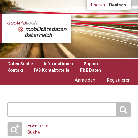
Direkt zum Inhalt
English
Deutsch
Daten Suche
Informationen
Support
Kontakt
IVS Kontaktstelle
F&E Daten
Anmelden
Registrieren
Erweiterte
Suche