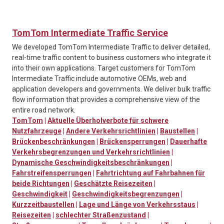
TomTom Intermediate Traffic Service
We developed TomTom Intermediate Traffic to deliver detailed,
real-time traffic content to business customers who integrate it
into their own applications. Target customers for TomTom
Intermediate Traffic include automotive OEMs, web and
application developers and governments. We deliver bulk traffic
flow information that provides a comprehensive view of the
entire road network.
TomTom
|
Aktuelle Überholverbote für schwere
Nutzfahrzeuge
|
Andere Verkehrsrichtlinien
|
Baustellen
|
Brückenbeschränkungen
|
Brückensperrungen
|
Dauerhafte
Verkehrsbegrenzungen und Verkehrsrichtlinien
|
Dynamische Geschwindigkeitsbeschränkungen
|
Fahrstreifensperrungen
|
Fahrtrichtung auf Fahrbahnen für
beide Richtungen
|
Geschätzte Reisezeiten
|
Geschwindigkeit
|
Geschwindigkeitsbegrenzungen
|
Kurzzeitbaustellen
|
Lage und Länge von Verkehrsstaus
|
Reisezeiten
|
schlechter Straßenzustand
|