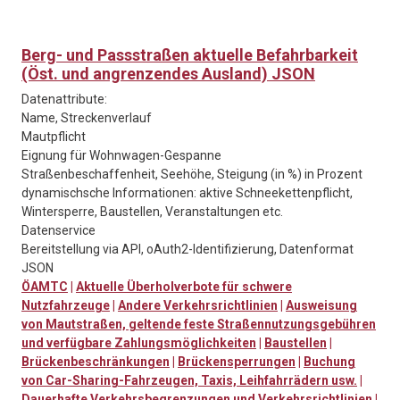
Berg- und Passstraßen aktuelle Befahrbarkeit
(Öst. und angrenzendes Ausland) JSON
Datenattribute:
Name, Streckenverlauf
Mautpflicht
Eignung für Wohnwagen-Gespanne
Straßenbeschaffenheit, Seehöhe, Steigung (in %) in Prozent
dynamischsche Informationen: aktive Schneekettenpflicht,
Wintersperre, Baustellen, Veranstaltungen etc.
Datenservice
Bereitstellung via API, oAuth2-Identifizierung, Datenformat
JSON
ÖAMTC
|
Aktuelle Überholverbote für schwere
Nutzfahrzeuge
|
Andere Verkehrsrichtlinien
|
Ausweisung
von Mautstraßen, geltende feste Straßennutzungsgebühren
und verfügbare Zahlungsmöglichkeiten
|
Baustellen
|
Brückenbeschränkungen
|
Brückensperrungen
|
Buchung
von Car-Sharing-Fahrzeugen, Taxis, Leihfahrrädern usw.
|
Dauerhafte Verkehrsbegrenzungen und Verkehrsrichtlinien
|