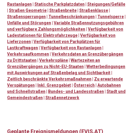
Rastanlagen
|
Statische Parkplatzdaten
|
Steigungen/Gefälle
|
Straßen Geometrie
|
Straßenbreite
|
Straßenklasse
|
Straßensperrungen
|
Tunnelbeschränkungen
|
Tunnelsperre
|
Unfälle und Störungen
|
Variable Straßennutzungsgebühren
und verfügbare Zahlungsmöglichkeiten
|
Verfügbarkeit von
Ladestationen für Elektrofahrzeuge
|
Verfügbarkeit von
Lieferzonen
|
Verfügbarkeit von Parkplätzen für
Lastkraftwagen
|
Verfügbarkeit von Rastanlagen
|
Verkehrsaufkommen
|
Verkehrsdaten an Grenzübergängen
zu Drittstaaten
|
Verkehrspläne
|
Wartezeiten an
Grenzübergängen zu Nicht-EU-Staaten
|
Wetterbedingungen
mit Auswirkungen auf Straßenbelag und Sichtbarkeit
|
Zeitlich beschränkte Verkehrsmaßnahmen
|
Zu erwartende
Verspätungen
|
Inkl. Grenzgebiet
|
Österreich
|
Autobahnen
und Schnellstraßen
|
Bundes- und Landesstraßen
|
Stadt und
Gemeindestraßen
|
Straßennetzwerk
Geplante Ereignismeldungen (EVIS.AT)