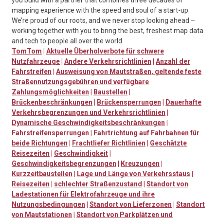
you build with a partner that combines three decades of
mapping experience with the speed and soul of a start-up.
We’re proud of our roots, and we never stop looking ahead –
working together with you to bring the best, freshest map data
and tech to people all over the world.
TomTom
|
Aktuelle Überholverbote für schwere
Nutzfahrzeuge
|
Andere Verkehrsrichtlinien
|
Anzahl der
Fahrstreifen
|
Ausweisung von Mautstraßen, geltende feste
Straßennutzungsgebühren und verfügbare
Zahlungsmöglichkeiten
|
Baustellen
|
Brückenbeschränkungen
|
Brückensperrungen
|
Dauerhafte
Verkehrsbegrenzungen und Verkehrsrichtlinien
|
Dynamische Geschwindigkeitsbeschränkungen
|
Fahrstreifensperrungen
|
Fahrtrichtung auf Fahrbahnen für
beide Richtungen
|
Frachtliefer Richtlinien
|
Geschätzte
Reisezeiten
|
Geschwindigkeit
|
Geschwindigkeitsbegrenzungen
|
Kreuzungen
|
Kurzzeitbaustellen
|
Lage und Länge von Verkehrsstaus
|
Reisezeiten
|
schlechter Straßenzustand
|
Standort von
Ladestationen für Elektrofahrzeuge und ihre
Nutzungsbedingungen
|
Standort von Lieferzonen
|
Standort
von Mautstationen
|
Standort von Parkplätzen und