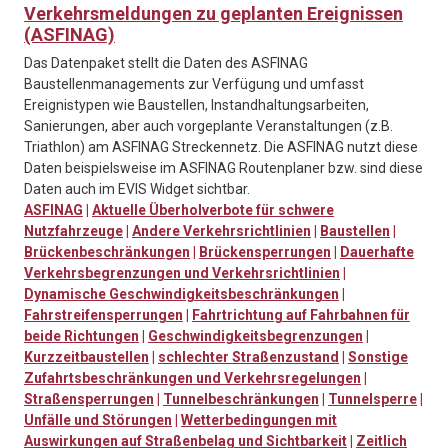
Verkehrsmeldungen zu geplanten Ereignissen
(ASFINAG)
Das Datenpaket stellt die Daten des ASFINAG
Baustellenmanagements zur Verfügung und umfasst
Ereignistypen wie Baustellen, Instandhaltungsarbeiten,
Sanierungen, aber auch vorgeplante Veranstaltungen (z.B.
Triathlon) am ASFINAG Streckennetz. Die ASFINAG nutzt diese
Daten beispielsweise im ASFINAG Routenplaner bzw. sind diese
Daten auch im EVIS Widget sichtbar.
ASFINAG
|
Aktuelle Überholverbote für schwere
Nutzfahrzeuge
|
Andere Verkehrsrichtlinien
|
Baustellen
|
Brückenbeschränkungen
|
Brückensperrungen
|
Dauerhafte
Verkehrsbegrenzungen und Verkehrsrichtlinien
|
Dynamische Geschwindigkeitsbeschränkungen
|
Fahrstreifensperrungen
|
Fahrtrichtung auf Fahrbahnen für
beide Richtungen
|
Geschwindigkeitsbegrenzungen
|
Kurzzeitbaustellen
|
schlechter Straßenzustand
|
Sonstige
Zufahrtsbeschränkungen und Verkehrsregelungen
|
Straßensperrungen
|
Tunnelbeschränkungen
|
Tunnelsperre
|
Unfälle und Störungen
|
Wetterbedingungen mit
Auswirkungen auf Straßenbelag und Sichtbarkeit
|
Zeitlich