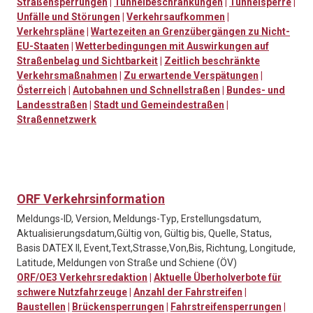
Straßensperrungen
|
Tunnelbeschränkungen
|
Tunnelsperre
|
Unfälle und Störungen
|
Verkehrsaufkommen
|
Verkehrspläne
|
Wartezeiten an Grenzübergängen zu Nicht-
EU-Staaten
|
Wetterbedingungen mit Auswirkungen auf
Straßenbelag und Sichtbarkeit
|
Zeitlich beschränkte
Verkehrsmaßnahmen
|
Zu erwartende Verspätungen
|
Österreich
|
Autobahnen und Schnellstraßen
|
Bundes- und
Landesstraßen
|
Stadt und Gemeindestraßen
|
Straßennetzwerk
ORF Verkehrsinformation
Meldungs-ID, Version, Meldungs-Typ, Erstellungsdatum,
Aktualisierungsdatum,Gültig von, Gültig bis, Quelle, Status,
Basis DATEX II, Event,Text,Strasse,Von,Bis, Richtung, Longitude,
Latitude, Meldungen von Straße und Schiene (ÖV)
ORF/OE3 Verkehrsredaktion
|
Aktuelle Überholverbote für
schwere Nutzfahrzeuge
|
Anzahl der Fahrstreifen
|
Baustellen
|
Brückensperrungen
|
Fahrstreifensperrungen
|