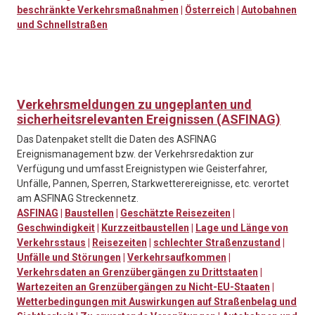
beschränkte Verkehrsmaßnahmen
|
Österreich
|
Autobahnen
und Schnellstraßen
Verkehrsmeldungen zu ungeplanten und
sicherheitsrelevanten Ereignissen (ASFINAG)
Das Datenpaket stellt die Daten des ASFINAG
Ereignismanagement bzw. der Verkehrsredaktion zur
Verfügung und umfasst Ereignistypen wie Geisterfahrer,
Unfälle, Pannen, Sperren, Starkwetterereignisse, etc. verortet
am ASFINAG Streckennetz.
ASFINAG
|
Baustellen
|
Geschätzte Reisezeiten
|
Geschwindigkeit
|
Kurzzeitbaustellen
|
Lage und Länge von
Verkehrsstaus
|
Reisezeiten
|
schlechter Straßenzustand
|
Unfälle und Störungen
|
Verkehrsaufkommen
|
Verkehrsdaten an Grenzübergängen zu Drittstaaten
|
Wartezeiten an Grenzübergängen zu Nicht-EU-Staaten
|
Wetterbedingungen mit Auswirkungen auf Straßenbelag und