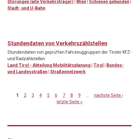
Störungen (alle Verkehrsträger)
|
Wien
|
Schienen gebunden
|
Stadt- und U-Bahn
Stundendaten von Verkehrszählstellen
Stundendaten von geprüften Fahrzeuggruppen der Tiroler KFZ-
und Radzählstellen
Land Tirol - Abteilung Mobilitätsplanung
|
Tirol
|
Bundes-
und Landesstraßen
|
Straßennetzwerk
1
2
3
4
5
6
7
8
9
…
nächste Seite ›
letzte Seite »
Seiten