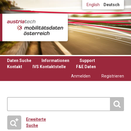
Direkt zum Inhalt
English
Deutsch
Daten Suche
Informationen
Support
Kontakt
IVS Kontaktstelle
F&E Daten
Anmelden
Registrieren
Erweiterte
Suche