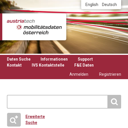
Direkt zum Inhalt
English
Deutsch
Daten Suche
Informationen
Support
Kontakt
IVS Kontaktstelle
F&E Daten
Anmelden
Registrieren
Erweiterte
Suche