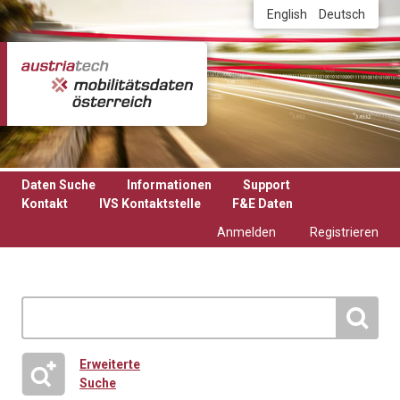
Direkt zum Inhalt
English
Deutsch
Daten Suche
Informationen
Support
Kontakt
IVS Kontaktstelle
F&E Daten
Anmelden
Registrieren
Erweiterte
Suche