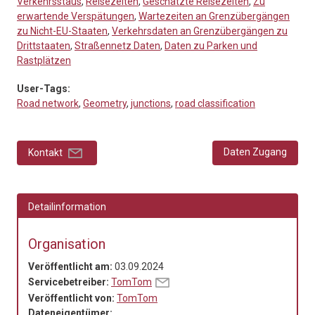
Verkehrsstaus
,
Reisezeiten
,
Geschätzte Reisezeiten
,
Zu
erwartende Verspätungen
,
Wartezeiten an Grenzübergängen
zu Nicht-EU-Staaten
,
Verkehrsdaten an Grenzübergängen zu
Drittstaaten
,
Straßennetz Daten
,
Daten zu Parken und
Rastplätzen
User-Tags:
Road network
,
Geometry
,
junctions
,
road classification
Daten Zugang
Kontakt
Detailinformation
Organisation
Veröffentlicht am:
03.09.2024
Servicebetreiber:
TomTom
Veröffentlicht von:
TomTom
Dateneigentümer: