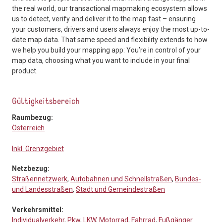
the real world, our transactional mapmaking ecosystem allows
us to detect, verify and deliver it to the map fast – ensuring
your customers, drivers and users always enjoy the most up-to-
date map data. That same speed and flexibility extends to how
we help you build your mapping app: You’re in control of your
map data, choosing what you want to include in your final
product.
Gültigkeitsbereich
Raumbezug:
Österreich
Inkl. Grenzgebiet
Netzbezug:
Straßennetzwerk
,
Autobahnen und Schnellstraßen
,
Bundes-
und Landesstraßen
,
Stadt und Gemeindestraßen
Verkehrsmittel:
Individualverkehr
,
Pkw
,
LKW
,
Motorrad
,
Fahrrad
,
Fußgänger