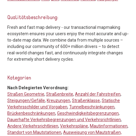
Qualitätsbeschreibung:
Fresh and fast map delivery - our transactional mapmaking
ecosystem ensures your users enjoy the most accurate and up-
to-date map data. We combine data from multiple sources –
including our community of 600+ million drivers – to detect
real-world changes fast, and continuously integrate changes
for extremely short delivery cycles.
Kategorien
Nach Delegierten Verordnung:
Straßen Geometrie
,
Straßenbreite
,
Anzahl der Fahrstreifen
,
Steigungen/Gefälle
,
Kreuzungen
,
Straßenklasse
,
Statische
Verkehrsschilder und Vorgaben
,
Tunnelbeschränkungen
,
Brückenbeschränkungen
,
Geschwindigkeitsbegrenzungen
,
Dauerhafte Verkehrsbegrenzungen und Verkehrsrichtlinien
,
Andere Verkehrsrichtlinien
,
Verkehrspläne
,
Mautinformationen
,
Standort von Mautstationen
,
Ausweisung von Mautstraßen,