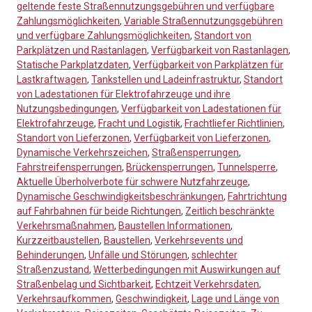
geltende feste Straßennutzungsgebühren und verfügbare
Zahlungsmöglichkeiten
,
Variable Straßennutzungsgebühren
und verfügbare Zahlungsmöglichkeiten
,
Standort von
Parkplätzen und Rastanlagen
,
Verfügbarkeit von Rastanlagen
,
Statische Parkplatzdaten
,
Verfügbarkeit von Parkplätzen für
Lastkraftwagen
,
Tankstellen und Ladeinfrastruktur
,
Standort
von Ladestationen für Elektrofahrzeuge und ihre
Nutzungsbedingungen
,
Verfügbarkeit von Ladestationen für
Elektrofahrzeuge
,
Fracht und Logistik
,
Frachtliefer Richtlinien
,
Standort von Lieferzonen
,
Verfügbarkeit von Lieferzonen
,
Dynamische Verkehrszeichen
,
Straßensperrungen
,
Fahrstreifensperrungen
,
Brückensperrungen
,
Tunnelsperre
,
Aktuelle Überholverbote für schwere Nutzfahrzeuge
,
Dynamische Geschwindigkeitsbeschränkungen
,
Fahrtrichtung
auf Fahrbahnen für beide Richtungen
,
Zeitlich beschränkte
Verkehrsmaßnahmen
,
Baustellen Informationen
,
Kurzzeitbaustellen
,
Baustellen
,
Verkehrsevents und
Behinderungen
,
Unfälle und Störungen
,
schlechter
Straßenzustand
,
Wetterbedingungen mit Auswirkungen auf
Straßenbelag und Sichtbarkeit
,
Echtzeit Verkehrsdaten
,
Verkehrsaufkommen
,
Geschwindigkeit
,
Lage und Länge von