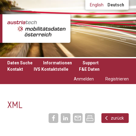
Direkt zum Inhalt
English
Deutsch
Daten Suche
Informationen
Support
Kontakt
IVS Kontaktstelle
F&E Daten
Anmelden
Registrieren
XML
zurück