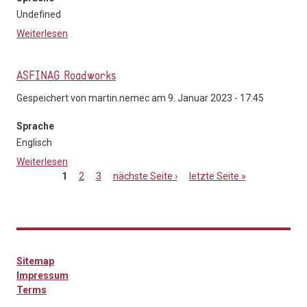
Undefined
Weiterlesen
über Geplante Ereignismeldungen (EVIS.AT)
ASFINAG Roadworks
Gespeichert von
martin.nemec
am 9. Januar 2023 - 17:45
Sprache
Englisch
Weiterlesen
über ASFINAG Roadworks
1
2
3
nächste Seite ›
letzte Seite »
Seiten
Sitemap
Impressum
Terms