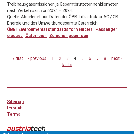
Treibhausgasemissionen je Gesamtbruttotonnenkilometer
nach Verkehrsart von 2021 – 2024.
Quelle: Abgeleitet aus Daten der ÖBB-Infrastruktur AG / GB
Energie und des Umweltbundesamts Österreich
ÖBB
|
Environmental standards for vehicles
|
Passenger
classes
|
Österreich
|
Schienen gebunden
« first
‹ previous
1
2
3
4
5
6
7
8
next ›
last »
Pages
Sitemap
Imprint
Terms