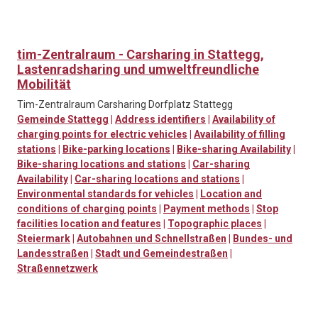
tim-Zentralraum - Carsharing in Stattegg,
Lastenradsharing und umweltfreundliche
Mobilität
Tim-Zentralraum Carsharing Dorfplatz Stattegg
Gemeinde Stattegg
|
Address identifiers
|
Availability of
charging points for electric vehicles
|
Availability of filling
stations
|
Bike-parking locations
|
Bike-sharing Availability
|
Bike-sharing locations and stations
|
Car-sharing
Availability
|
Car-sharing locations and stations
|
Environmental standards for vehicles
|
Location and
conditions of charging points
|
Payment methods
|
Stop
facilities location and features
|
Topographic places
|
Steiermark
|
Autobahnen und Schnellstraßen
|
Bundes- und
Landesstraßen
|
Stadt und Gemeindestraßen
|
Straßennetzwerk