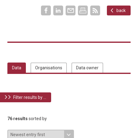
back
Data
Organisations
Data owner
Filter results by ...
76 results
sorted by