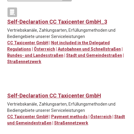
Self-Declaration CC Taxicenter GmbH_3
Vertriebskanäle, Zahlungsarten, Erfüllungsmethoden und
Bediengebiete unserer Serviceleistungen
CC Taxicenter GmbH
|
Not included in the Delegated
Regulations
|
Österreich
|
Autobahnen und Schnellstraßen
|
Bundes- und Landesstraßen
|
Stadt und Gemeindestraßen
|
Straßennetzwerk
Self-Declaration CC Taxicenter GmbH
Vertriebskanäle, Zahlungsarten, Erfüllungsmethoden und
Bediengebiete unserer Serviceleistungen
CC Taxicenter GmbH
|
Payment methods
|
Österreich
|
Stadt
und Gemeindestraßen
|
Straßennetzwerk