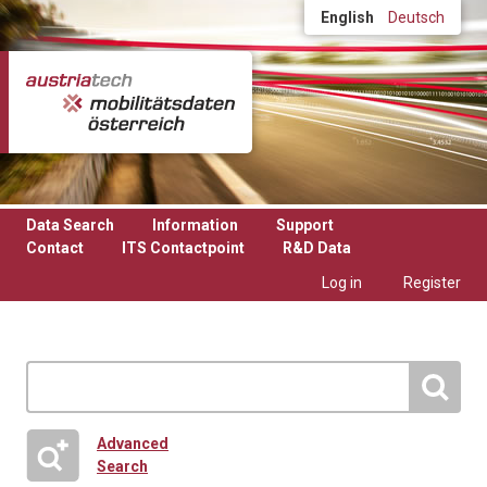
Skip to main content
English
Deutsch
Data Search
Information
Support
Contact
ITS Contactpoint
R&D Data
Log in
Register
Advanced
Search