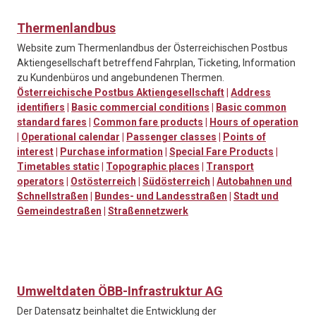
Thermenlandbus
Website zum Thermenlandbus der Österreichischen Postbus
Aktiengesellschaft betreffend Fahrplan, Ticketing, Information
zu Kundenbüros und angebundenen Thermen.
Österreichische Postbus Aktiengesellschaft
|
Address
identifiers
|
Basic commercial conditions
|
Basic common
standard fares
|
Common fare products
|
Hours of operation
|
Operational calendar
|
Passenger classes
|
Points of
interest
|
Purchase information
|
Special Fare Products
|
Timetables static
|
Topographic places
|
Transport
operators
|
Ostösterreich
|
Südösterreich
|
Autobahnen und
Schnellstraßen
|
Bundes- und Landesstraßen
|
Stadt und
Gemeindestraßen
|
Straßennetzwerk
Umweltdaten ÖBB-Infrastruktur AG
Der Datensatz beinhaltet die Entwicklung der