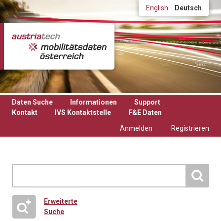
Direkt zum Inhalt
English
Deutsch
Daten Suche
Informationen
Support
Kontakt
IVS Kontaktstelle
F&E Daten
Anmelden
Registrieren
Erweiterte
Suche