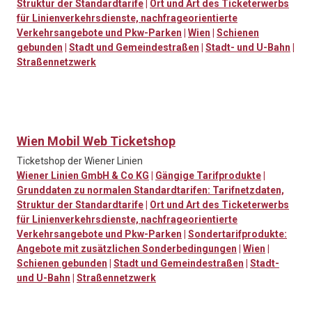
Struktur der Standardtarife
|
Ort und Art des Ticketerwerbs
für Linienverkehrsdienste, nachfrageorientierte
Verkehrsangebote und Pkw-Parken
|
Wien
|
Schienen
gebunden
|
Stadt und Gemeindestraßen
|
Stadt- und U-Bahn
|
Straßennetzwerk
Wien Mobil Web Ticketshop
Ticketshop der Wiener Linien
Wiener Linien GmbH & Co KG
|
Gängige Tarifprodukte
|
Grunddaten zu normalen Standardtarifen: Tarifnetzdaten,
Struktur der Standardtarife
|
Ort und Art des Ticketerwerbs
für Linienverkehrsdienste, nachfrageorientierte
Verkehrsangebote und Pkw-Parken
|
Sondertarifprodukte:
Angebote mit zusätzlichen Sonderbedingungen
|
Wien
|
Schienen gebunden
|
Stadt und Gemeindestraßen
|
Stadt-
und U-Bahn
|
Straßennetzwerk