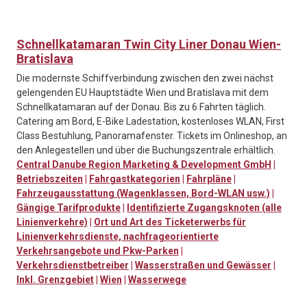
Schnellkatamaran Twin City Liner Donau Wien-
Bratislava
Die modernste Schiffverbindung zwischen den zwei nächst
gelengenden EU Hauptstädte Wien und Bratislava mit dem
Schnellkatamaran auf der Donau. Bis zu 6 Fahrten täglich.
Catering am Bord, E-Bike Ladestation, kostenloses WLAN, First
Class Bestuhlung, Panoramafenster. Tickets im Onlineshop, an
den Anlegestellen und über die Buchungszentrale erhältlich.
Central Danube Region Marketing & Development GmbH
|
Betriebszeiten
|
Fahrgastkategorien
|
Fahrpläne
|
Fahrzeugausstattung (Wagenklassen, Bord-WLAN usw.)
|
Gängige Tarifprodukte
|
Identifizierte Zugangsknoten (alle
Linienverkehre)
|
Ort und Art des Ticketerwerbs für
Linienverkehrsdienste, nachfrageorientierte
Verkehrsangebote und Pkw-Parken
|
Verkehrsdienstbetreiber
|
Wasserstraßen und Gewässer
|
Inkl. Grenzgebiet
|
Wien
|
Wasserwege