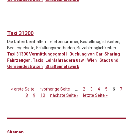
Taxi 31300
Die Daten beinhalten: Telefonnummer, Bestellmöglichkeiten,
Bediengebiete, Erfüllungsmethoden, Bezahlmöglichkeiten
Taxi 31300 VermittlungsgmbH
|
Buchung von Car-Sharing-
Fahrzeugen, Taxis, Leihfahrrädern usw.
|
Wien
|
Stadt und
Gemeindestraßen
|
Straßennetzwerk
« erste Seite
‹ vorherige Seite
…
2
3
4
5
6
7
8
9
10
nächste Seite ›
letzte Seite »
Seiten
Sitemap