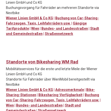
Linien GmbH und Co KG
Buchungsvorgang für Fahrräder an mehreren Standorte via
Nextbike
Wiener Linien GmbH & Co KG
|
Buchung von Car-Sharing-
Fahrzeugen, Taxis, Leihfahrrädern usw.
|
Gängige
Tarifprodukte
|
Wien
|
Bundes- und Landesstraßen
|
Stadt
und Gemeindestraßen
|
Straßennetzwerk
Standorte von Bikesharing WM Rad
Mobilitätsservices für die erste und letzte Meile der Wiener
Linien GmbH und Co KG
Standorte für Fahrräder über WienMobil bereitgestellt via
Nextbike
Wiener Linien GmbH & Co KG
|
Adressmerkmale
|
Bike-
Sharing-Stationen
|
Bikesharing-Verfügbarkeit
|
Buchung
von Car-Sharing-Fahrzeugen, Taxis, Leihfahrrädern usw.
|
Wien
|
Bundes- und Landesstraßen
|
Stadt und
Gemeindestraßen
|
Straßennetzwerk