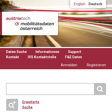
Direkt zum Inhalt
English
Deutsch
Daten Suche
Informationen
Support
Kontakt
IVS Kontaktstelle
F&E Daten
Anmelden
Registrieren
Erweiterte
Suche