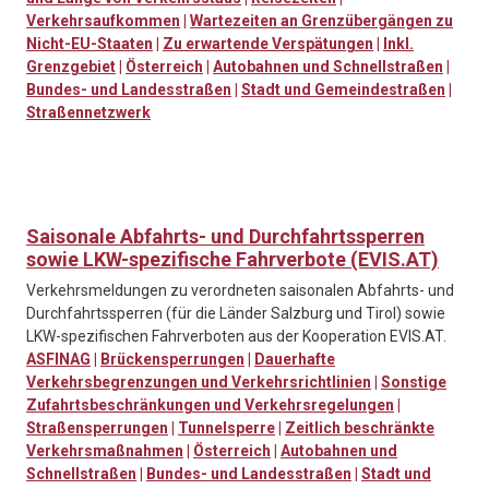
Verkehrsaufkommen
|
Wartezeiten an Grenzübergängen zu
Nicht-EU-Staaten
|
Zu erwartende Verspätungen
|
Inkl.
Grenzgebiet
|
Österreich
|
Autobahnen und Schnellstraßen
|
Bundes- und Landesstraßen
|
Stadt und Gemeindestraßen
|
Straßennetzwerk
Saisonale Abfahrts- und Durchfahrtssperren
sowie LKW-spezifische Fahrverbote (EVIS.AT)
Verkehrsmeldungen zu verordneten saisonalen Abfahrts- und
Durchfahrtssperren (für die Länder Salzburg und Tirol) sowie
LKW-spezifischen Fahrverboten aus der Kooperation EVIS.AT.
ASFINAG
|
Brückensperrungen
|
Dauerhafte
Verkehrsbegrenzungen und Verkehrsrichtlinien
|
Sonstige
Zufahrtsbeschränkungen und Verkehrsregelungen
|
Straßensperrungen
|
Tunnelsperre
|
Zeitlich beschränkte
Verkehrsmaßnahmen
|
Österreich
|
Autobahnen und
Schnellstraßen
|
Bundes- und Landesstraßen
|
Stadt und