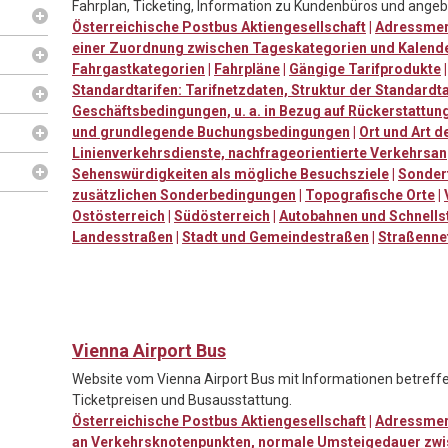
Fahrplan, Ticketing, Information zu Kundenbüros und ang
Österreichische Postbus Aktiengesellschaft
|
Adressme
einer Zuordnung zwischen Tageskategorien und Kalend
Fahrgastkategorien
|
Fahrpläne
|
Gängige Tarifprodukte
Standardtarifen: Tarifnetzdaten, Struktur der Standardta
Geschäftsbedingungen, u. a. in Bezug auf Rückerstattu
und grundlegende Buchungsbedingungen
|
Ort und Art d
Linienverkehrsdienste, nachfrageorientierte Verkehrs
Sehenswürdigkeiten als mögliche Besuchsziele
|
Sondert
zusätzlichen Sonderbedingungen
|
Topografische Orte
|
Ostösterreich
|
Südösterreich
|
Autobahnen und Schnells
Landesstraßen
|
Stadt und Gemeindestraßen
|
Straßenne
Vienna Airport Bus
Website vom Vienna Airport Bus mit Informationen betreffen
Ticketpreisen und Busausstattung.
Österreichische Postbus Aktiengesellschaft
|
Adressme
an Verkehrsknotenpunkten, normale Umsteigedauer zwi