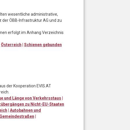
en wesentliche administrative,
z der ÖBB-Infrastruktur AG und zu
onen erfolgt im Anhang Verzeichnis
|
Österreich
|
Schienen gebunden
 aus der Kooperation EVIS.AT
eich.
e und Länge von Verkehrsstaus
|
zübergängen zu Nicht-EU-Staaten
eich
|
Autobahnen und
 Gemeindestraßen
|