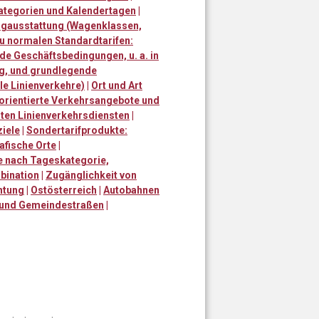
ategorien und Kalendertagen
|
gausstattung (Wagenklassen,
u normalen Standardtarifen:
e Geschäftsbedingungen, u. a. in
g, und grundlegende
le Linienverkehre)
|
Ort und Art
eorientierte Verkehrsangebote und
ten Linienverkehrsdiensten
|
iele
|
Sondertarifprodukte:
fische Orte
|
e nach Tageskategorie,
bination
|
Zugänglichkeit von
htung
|
Ostösterreich
|
Autobahnen
 und Gemeindestraßen
|