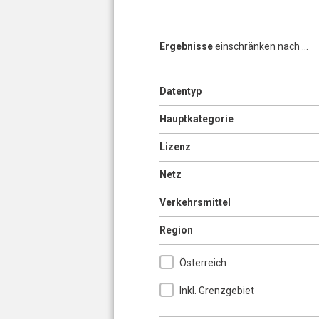
Ergebnisse
einschränken nach ...
Anzeigen
Datentyp
Seiten
Anzeigen
Hauptkategorie
Anzeigen
Lizenz
Anzeigen
Netz
Anzeigen
Verkehrsmittel
Ausblenden
Region
Österreich
Inkl. Grenzgebiet