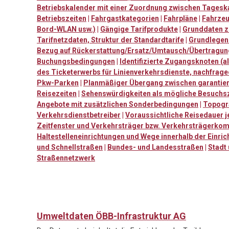
Betriebskalender mit einer Zuordnung zwischen Tagesk
Betriebszeiten
|
Fahrgastkategorien
|
Fahrpläne
|
Fahrzeu
Bord-WLAN usw.)
|
Gängige Tarifprodukte
|
Grunddaten z
Tarifnetzdaten, Struktur der Standardtarife
|
Grundlegend
Bezug auf Rückerstattung/Ersatz/Umtausch/Übertragun
Buchungsbedingungen
|
Identifizierte Zugangsknoten (al
des Ticketerwerbs für Linienverkehrsdienste, nachfrag
Pkw-Parken
|
Planmäßiger Übergang zwischen garantier
Reisezeiten
|
Sehenswürdigkeiten als mögliche Besuchsz
Angebote mit zusätzlichen Sonderbedingungen
|
Topogra
Verkehrsdienstbetreiber
|
Voraussichtliche Reisedauer j
Zeitfenster und Verkehrsträger bzw. Verkehrsträgerkom
Haltestelleneinrichtungen und Wege innerhalb der Einric
und Schnellstraßen
|
Bundes- und Landesstraßen
|
Stadt
Straßennetzwerk
Umweltdaten ÖBB-Infrastruktur AG