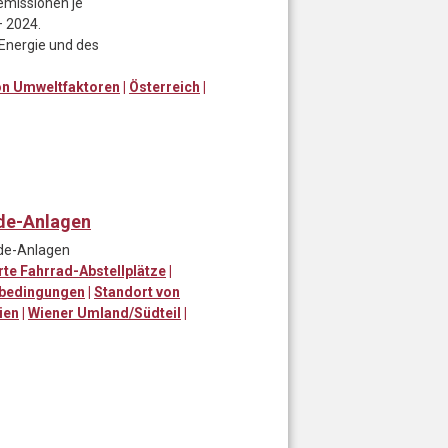
emissionen je
 2024.
 Energie und des
on Umweltfaktoren
|
Österreich
|
ide-Anlagen
ide-Anlagen
te Fahrrad-Abstellplätze
|
rbedingungen
|
Standort von
ien
|
Wiener Umland/Südteil
|