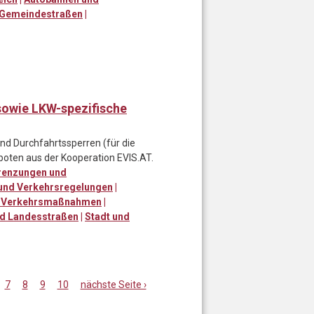
 Gemeindestraßen
|
sowie LKW-spezifische
d Durchfahrtssperren (für die
boten aus der Kooperation EVIS.AT.
renzungen und
und Verkehrsregelungen
|
te Verkehrsmaßnahmen
|
d Landesstraßen
|
Stadt und
7
8
9
10
nächste Seite ›