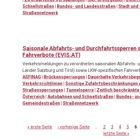
Schnellstraßen
|
Bundes- und Landesstraßen
|
Stadt und
Straßennetzwerk
Saisonale Abfahrts- und Durchfahrtssperren 
Fahrverbote (EVIS.AT)
Verkehrsmeldungen zu verordneten saisonalen Abfahrts- un
Länder Salzburg und Tirol) sowie LKW-spezifischen Fahrver
ASFINAG
|
Brückensperrungen
|
Dauerhafte Verkehrsbeg
Verkehrsrichtlinien
|
Sonstige Zufahrtsbeschränkungen 
Straßensperrungen
|
Tunnelsperre
|
Zeitlich beschränk
Österreich
|
Autobahnen und Schnellstraßen
|
Bundes- un
Gemeindestraßen
|
Straßennetzwerk
« erste Seite
‹ vorherige Seite
…
2
3
4
5
6
letzte Seite »