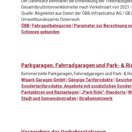
Der Datensatz beinhaltet die Entwicklung der Treibhausgas
Gesamtbruttotonnenkilometer nach Verkehrsart von 2021 –
Quelle: Abgeleitet aus Daten der ÖBB-Infrastruktur AG / GB
Umweltbundesamts Österreich
ÖBB
|
Fahrgastkategorien
|
Parameter zur Berechnung v
Schienen gebunden
Parkgaragen, Fahrradgaragen und Park- & R
Kommerzielle Parkgaragen, Fahrradgaragen und Park- & R
Wipark Garagen GmbH
|
Gängige Tarifprodukte
|
Gesicher
Sondertarifprodukte: Angebote mit zusätzlichen Sonde
Parkplätzen und Rastanlagen
|
„Park Ride“-Standorte
|
W
Stadt und Gemeindestraßen
|
Straßennetzwerk
Verzeichnis der Verkehrsstationen