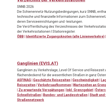
SNNB 2026
Die Schienennetz-Nutzungsbedingungen, kurz SNNB, enthalt
technische und finanzielle Informationen zum Schienennet
deren Serviceeinrichtungen und -leistungen.
Die Veröffentlichung des Verzeichnisses der Verkehrsstati
der Verkehrsstationen I Stationregister.
ÖBB
|
Identifizierte Zugangsknoten (alle Linienverkehre)
Ganglinien (EVIS.AT)
Ganglinien zu Verkehrslage, Level Of Service und Reisezeit
flächendeckend für die wesentlichen Straßen in ganz Österr
ASFINAG
|
Geschätzte Reisezeiten
|
Geschwindigkeit
|
Lag
Reisezeiten
|
Verkehrsaufkommen
|
Wartezeiten an Gren
|
Zu erwartende Verspätungen
|
Inkl. Grenzgebiet
|
Österr
Schnellstraßen
|
Bundes- und Landesstraßen
|
Stadt und
Straßennetzwerk