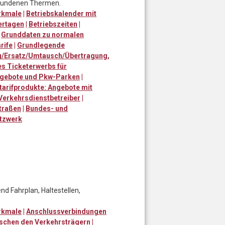
ebundenen Thermen.
rkmale
|
Betriebskalender mit
ertagen
|
Betriebszeiten
|
|
Grunddaten zu normalen
rife
|
Grundlegende
ng/Ersatz/Umtausch/Übertragung,
es Ticketerwerbs für
angebote und Pkw-Parken
|
arifprodukte: Angebote mit
Verkehrsdienstbetreiber
|
traßen
|
Bundes- und
tzwerk
d Fahrplan, Haltestellen,
rkmale
|
Anschlussverbindungen
schen den Verkehrsträgern
|