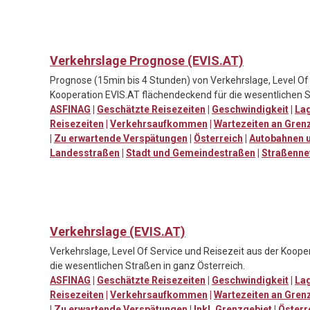
Verkehrslage Prognose (EVIS.AT)
Prognose (15min bis 4 Stunden) von Verkehrslage, Level Of 
Kooperation EVIS.AT flächendeckend für die wesentlichen S
ASFINAG
|
Geschätzte Reisezeiten
|
Geschwindigkeit
|
Lag
Reisezeiten
|
Verkehrsaufkommen
|
Wartezeiten an Gren
|
Zu erwartende Verspätungen
|
Österreich
|
Autobahnen u
Landesstraßen
|
Stadt und Gemeindestraßen
|
Straßenne
Verkehrslage (EVIS.AT)
Verkehrslage, Level Of Service und Reisezeit aus der Koop
die wesentlichen Straßen in ganz Österreich.
ASFINAG
|
Geschätzte Reisezeiten
|
Geschwindigkeit
|
Lag
Reisezeiten
|
Verkehrsaufkommen
|
Wartezeiten an Gren
|
Zu erwartende Verspätungen
|
Inkl. Grenzgebiet
|
Österr