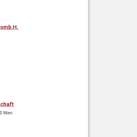
esmb.H.
schaft
20 Wien