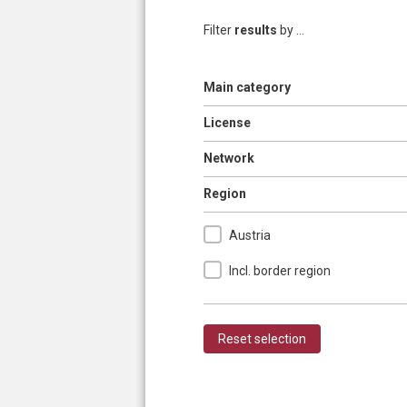
Filter
results
by ...
Show
Main category
Pages
Show
License
Show
Network
Hide
Region
Austria
Incl. border region