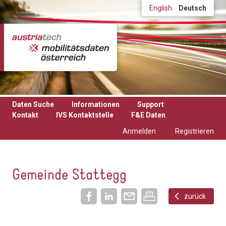
Direkt zum Inhalt
English
Deutsch
Daten Suche
Informationen
Support
Kontakt
IVS Kontaktstelle
F&E Daten
Anmelden
Registrieren
Gemeinde Stattegg
zurück