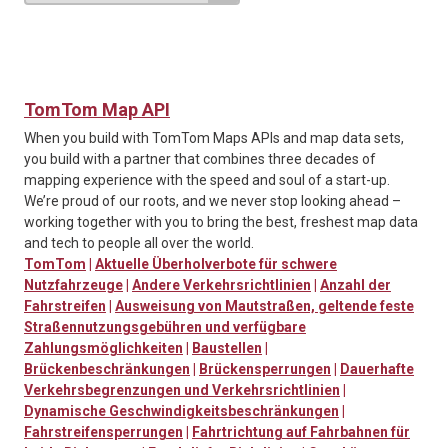
TomTom Map API
When you build with TomTom Maps APIs and map data sets,
you build with a partner that combines three decades of
mapping experience with the speed and soul of a start-up.
We’re proud of our roots, and we never stop looking ahead –
working together with you to bring the best, freshest map data
and tech to people all over the world.
TomTom
|
Aktuelle Überholverbote für schwere
Nutzfahrzeuge
|
Andere Verkehrsrichtlinien
|
Anzahl der
Fahrstreifen
|
Ausweisung von Mautstraßen, geltende feste
Straßennutzungsgebühren und verfügbare
Zahlungsmöglichkeiten
|
Baustellen
|
Brückenbeschränkungen
|
Brückensperrungen
|
Dauerhafte
Verkehrsbegrenzungen und Verkehrsrichtlinien
|
Dynamische Geschwindigkeitsbeschränkungen
|
Fahrstreifensperrungen
|
Fahrtrichtung auf Fahrbahnen für