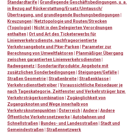
Standardtarife
|
Grundlegende Geschäftsbedingungen, u. a.
in Bezug auf Rückerstattung/Ersatz/Umtausch/
Übertragung, und grundlegende Buchungsbedingungen
|
Kreuzungen
|
Netztopologie und Routen/Strecken
(Topologie)
|
Nicht in den Delegierten Verordnungen
enthalten
|
Ort und Art des Ticketerwerbs für
Linienverkehrsdienste, nachfrageorientierte
Verkehrsangebote und Pkw-Parken
|
Parameter zur
Berechnung von Umweltfaktoren
|
Planmäßiger Übergang
zwischen garantierten Linienverkehrsdiensten
|
Radwegenetz
|
Sondertarifprodukte: Angebote mit
zusätzlichen Sonderbedingungen
|
Steigungen/Gefälle
|
Straßen Geometrie
|
Straßenbreite
|
Straßenklasse
|
Verkehrsdienstbetreiber
|
Voraussichtliche Reisedauer je
nach Tageskategorie, Zeitfenster und Verkehrsträger bzw.
Verkehrsträgerkombination
|
Zugänglichkeit von
Zugangsknoten und Wege innerhalb von
Verkehrsknotenpunkten
|
Österreich
|
Andere
|
Andere
Öffentliche Verkehrsnetzwerke
|
Autobahnen und
Schnellstraßen
|
Bundes- und Landesstraßen
|
Stadt und
Gemeindestraßen
|
Straßennetzwerk