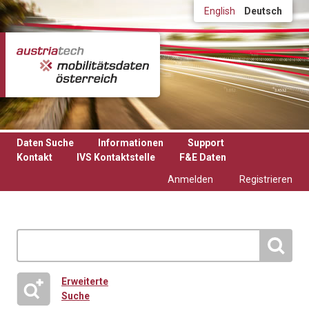
Direkt zum Inhalt
English
Deutsch
Daten Suche
Informationen
Support
Kontakt
IVS Kontaktstelle
F&E Daten
Anmelden
Registrieren
Erweiterte
Suche