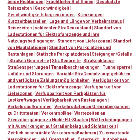
beide Richtungen
|
Frachtliefer Richtlinien
|
Geschätzte
Reisezeiten
|
Geschwindigkeit
|
Geschwindigkeitsbegrenzungen
|
Kreuzungen
|
Kurzzeitbaustellen
|
Lage und Länge von Verkehrsstaus
|
Reisezeiten
|
schlechter Straßenzustand
|
Standort von
Ladestationen für Elektrofahrzeuge und ihre
Nutzungsbedingungen
|
Standort von Lieferzonen
|
Standort
von Mautstationen
|
Standort von Parkplätzen und
Rastanlagen
|
Statische Parkplatzdaten
|
Steigungen/Gefälle
|
Straßen Geometrie
|
Straßenbreite
|
Straßenklasse
|
Straßensperrungen
|
Tunnelbeschränkungen
|
Tunnelsperre
|
Unfälle und Störungen
|
Variable Straßennutzungsgebühren
und verfügbare Zahlungsmöglichkeiten
|
Verfügbarkeit von
Ladestationen für Elektrofahrzeuge
|
Verfügbarkeit von
Lieferzonen
|
Verfügbarkeit von Parkplätzen für
Lastkraftwagen
|
Verfügbarkeit von Rastanlagen
|
Verkehrsaufkommen
|
Verkehrsdaten an Grenzübergängen
zu Drittstaaten
|
Verkehrspläne
|
Wartezeiten an
Grenzübergängen zu Nicht-EU-Staaten
|
Wetterbedingungen
mit Auswirkungen auf Straßenbelag und Sichtbarkeit
|
Zeitlich beschränkte Verkehrsmaßnahmen
|
Zu erwartende
Verspätungen
|
Inkl. Grenzgebiet
|
Österreich
|
Autobahnen