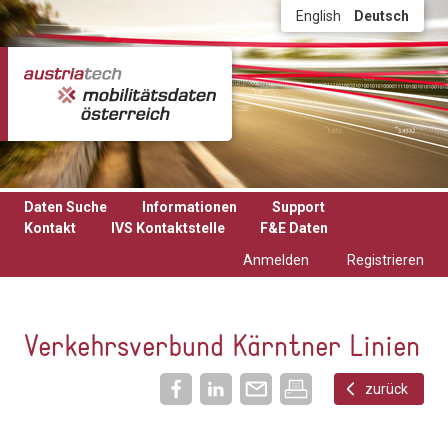
Direkt zum Inhalt
English
Deutsch
Daten Suche
Informationen
Support
Kontakt
IVS Kontaktstelle
F&E Daten
Anmelden
Registrieren
Verkehrsverbund Kärntner Linien
zurück