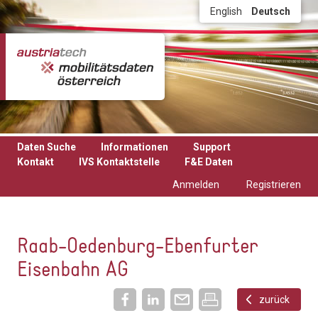
Direkt zum Inhalt
English
Deutsch
Daten Suche
Informationen
Support
Kontakt
IVS Kontaktstelle
F&E Daten
Anmelden
Registrieren
Raab-Oedenburg-Ebenfurter
Eisenbahn AG
zurück