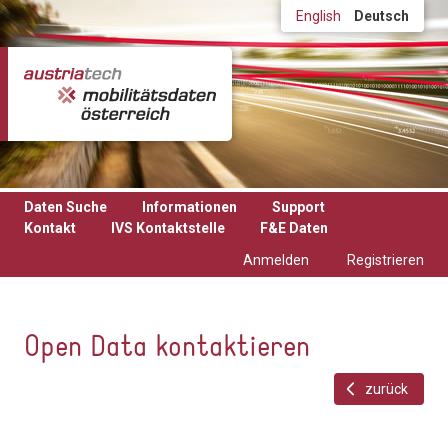
Direkt zum Inhalt
English
Deutsch
Daten Suche
Informationen
Support
Kontakt
IVS Kontaktstelle
F&E Daten
Anmelden
Registrieren
Open Data kontaktieren
zurück