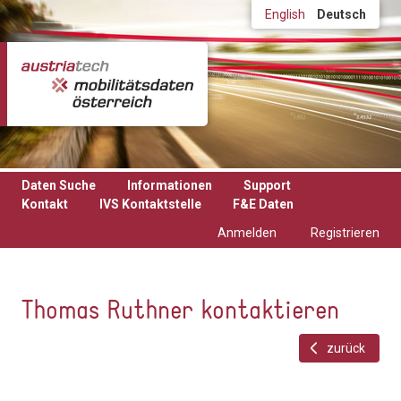
Direkt zum Inhalt
English
Deutsch
Daten Suche
Informationen
Support
Kontakt
IVS Kontaktstelle
F&E Daten
Anmelden
Registrieren
Thomas Ruthner kontaktieren
zurück