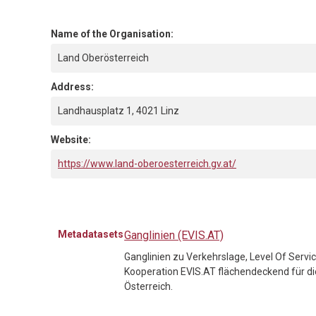
Name of the Organisation:
Land Oberösterreich
Address:
Landhausplatz 1, 4021 Linz
Website:
https://www.land-oberoesterreich.gv.at/
Metadatasets
Ganglinien (EVIS.AT)
Ganglinien zu Verkehrslage, Level Of Servi
Kooperation EVIS.AT flächendeckend für di
Österreich.