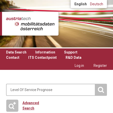
Skip to main content
English
Deutsch
Data Search
Information
Support
Contact
ITS Contactpoint
R&D Data
Log in
Register
Advanced
Search