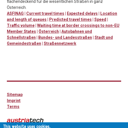
flächendeckend für die wesentlichen Straßen in ganz
Österreich.
ASFINAG
|
Current travel times
|
Expected delays
|
Location
and length of queues
|
Predicted travel times
|
Speed
|
Traffic volume
|
Waiting time at border crossings to non-EU
Member States
|
Österreich
|
Autobahnen und
Schnellstraßen
|
Bundes- und Landesstraßen
|
Stadt und
Gemeindestraßen
|
Straßennetzwerk
Sitemap
Imprint
Terms
This website uses cookies.