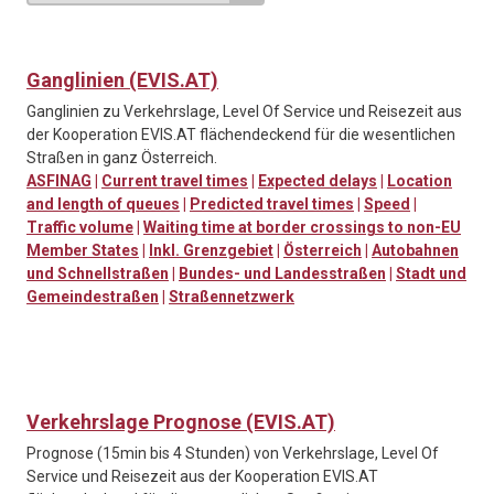
Ganglinien (EVIS.AT)
Ganglinien zu Verkehrslage, Level Of Service und Reisezeit aus
der Kooperation EVIS.AT flächendeckend für die wesentlichen
Straßen in ganz Österreich.
ASFINAG
|
Current travel times
|
Expected delays
|
Location
and length of queues
|
Predicted travel times
|
Speed
|
Traffic volume
|
Waiting time at border crossings to non-EU
Member States
|
Inkl. Grenzgebiet
|
Österreich
|
Autobahnen
und Schnellstraßen
|
Bundes- und Landesstraßen
|
Stadt und
Gemeindestraßen
|
Straßennetzwerk
Verkehrslage Prognose (EVIS.AT)
Prognose (15min bis 4 Stunden) von Verkehrslage, Level Of
Service und Reisezeit aus der Kooperation EVIS.AT