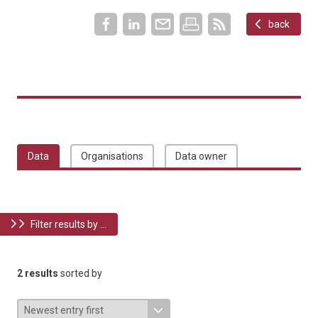
back
Data
Organisations
Data owner
Filter results by ...
2 results
sorted by