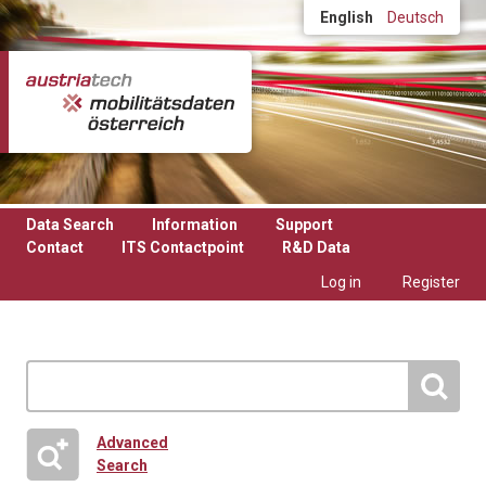
Skip to main content
English
Deutsch
Data Search
Information
Support
Contact
ITS Contactpoint
R&D Data
Log in
Register
Advanced
Search