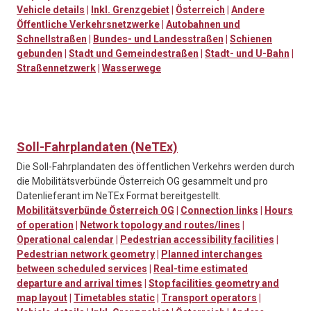
Vehicle details
|
Inkl. Grenzgebiet
|
Österreich
|
Andere
Öffentliche Verkehrsnetzwerke
|
Autobahnen und
Schnellstraßen
|
Bundes- und Landesstraßen
|
Schienen
gebunden
|
Stadt und Gemeindestraßen
|
Stadt- und U-Bahn
|
Straßennetzwerk
|
Wasserwege
Soll-Fahrplandaten (NeTEx)
Die Soll-Fahrplandaten des öffentlichen Verkehrs werden durch
die Mobilitätsverbünde Österreich OG gesammelt und pro
Datenlieferant im NeTEx Format bereitgestellt.
Mobilitätsverbünde Österreich OG
|
Connection links
|
Hours
of operation
|
Network topology and routes/lines
|
Operational calendar
|
Pedestrian accessibility facilities
|
Pedestrian network geometry
|
Planned interchanges
between scheduled services
|
Real-time estimated
departure and arrival times
|
Stop facilities geometry and
map layout
|
Timetables static
|
Transport operators
|