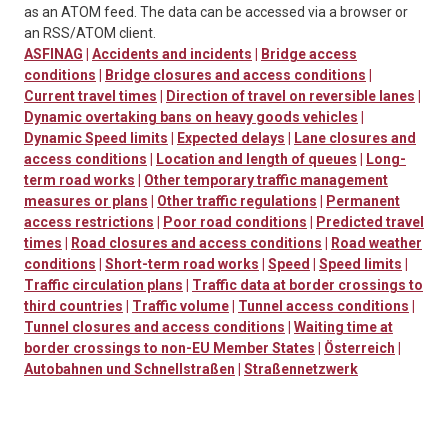
as an ATOM feed. The data can be accessed via a browser or
an RSS/ATOM client.
ASFINAG
|
Accidents and incidents
|
Bridge access
conditions
|
Bridge closures and access conditions
|
Current travel times
|
Direction of travel on reversible lanes
|
Dynamic overtaking bans on heavy goods vehicles
|
Dynamic Speed limits
|
Expected delays
|
Lane closures and
access conditions
|
Location and length of queues
|
Long-
term road works
|
Other temporary traffic management
measures or plans
|
Other traffic regulations
|
Permanent
access restrictions
|
Poor road conditions
|
Predicted travel
times
|
Road closures and access conditions
|
Road weather
conditions
|
Short-term road works
|
Speed
|
Speed limits
|
Traffic circulation plans
|
Traffic data at border crossings to
third countries
|
Traffic volume
|
Tunnel access conditions
|
Tunnel closures and access conditions
|
Waiting time at
border crossings to non-EU Member States
|
Österreich
|
Autobahnen und Schnellstraßen
|
Straßennetzwerk