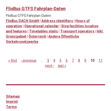
FlixBus GTFS Fahrplan-Daten
FlixBus GTFS Fahrplan-Daten
FlixBus DACH GmbH
|
Address identifiers
|
Hours of
operation
|
Operational calendar
|
Stop facilities location
and features
|
Timetables static
|
Transport operators
|
Inkl.
Grenzgebiet
|
Österreich
|
Andere Öffentliche
Verkehrsnetzwerke
« first
‹ previous
…
3
4
5
6
7
8
9
10
11
next ›
last »
Pages
Sitemap
Imprint
Terms