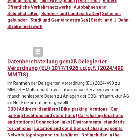
Vehicle details
|
Inkl. Grenzgebiet
|
Österreich
|
Andere
Öffentliche Verkehrsnetzwerke
|
Autobahnen und
Schnellstraßen
|
Bundes- und Landesstraßen
|
Schienen
gebunden
|
Stadt und Gemeindestraßen
|
Stadt- und U-Bahn
|
Straßennetzwerk
Datenbereitstellung gemäß Delegierter
Verordnung (EU) 2017/1926 i.d.g.F. (2024/490
MMTIS)
Im Rahmen der Delegierten Verordnung (EU) 2024/490 zu
MMTIS – Multimodal Travel Information Services) werden
maschinenlesbare Daten zu Anlagen der ÖBB-Infrastruktur AG
im NeTEx-Format bereitgestellt.
ÖBB
|
Address identifiers
|
Bike-parking locations
|
Car
parking locations and conditions
|
Car-sharing locations
and stations
|
Connection links
|
Environmental standards
for vehicles
|
Location and conditions of charging points
|
Network topology and routes/lines
|
Not included in the