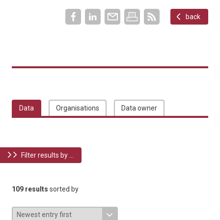
back
Data
Organisations
Data owner
Filter results by ...
109 results
sorted by