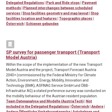
Delegated Regulations
|
Park and Ride stops
|
Payment
methods
|
Planned interchanges between scheduled
services
|
Stop facilities geometry and map layout
|
Stop
facilities location and features
|
Topographic places
|
Österreich
|
Schienen gebunden
SP survey for passenger transport (Transport
Model Austria)
Within the scope of the implementation of the new Transport
Model Austria and the project, Transport Forecast Austria
2040+ (commissioned by the Federal Ministry for Climate
Action, Environment, Energy, Mobility, Innovation and
Technology (BMK), ASFINAG Service GmbH und ÖBB-
Infrastruktur AG) a stated preference survey was conducted on
the mobility behaviour of the Austrian resident population.
Team Datenanalyse und Modelle (AustriaTech)
|
Not
included in the Delegated Regulations
|
Österreich
|
Andere
|
Andere Öffentliche Verkehrsnetzwerke
|
Autobahnen und