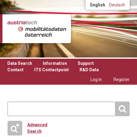
Skip to main content
English
Deutsch
Data Search
Information
Support
Contact
ITS Contactpoint
R&D Data
Log in
Register
Advanced
Search