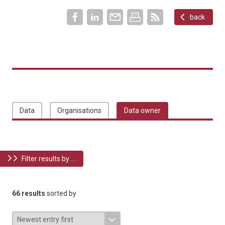
back
Data
Organisations
Data owner
Filter results by ...
66 results
sorted by