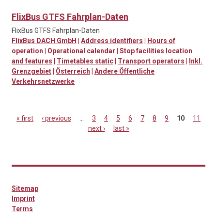
FlixBus GTFS Fahrplan-Daten
FlixBus GTFS Fahrplan-Daten
FlixBus DACH GmbH
|
Address identifiers
|
Hours of
operation
|
Operational calendar
|
Stop facilities location
and features
|
Timetables static
|
Transport operators
|
Inkl.
Grenzgebiet
|
Österreich
|
Andere Öffentliche
Verkehrsnetzwerke
« first
‹ previous
…
3
4
5
6
7
8
9
10
11
next ›
last »
Pages
Sitemap
Imprint
Terms