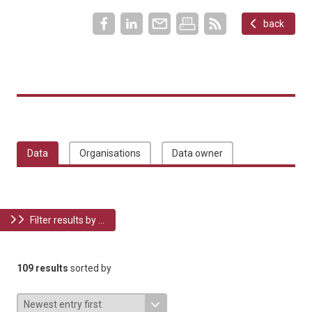
back
Data
Organisations
Data owner
Filter results by ...
109 results
sorted by