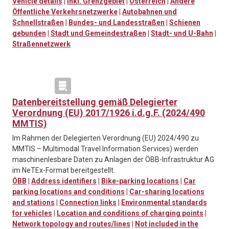
Vehicle details
|
Inkl. Grenzgebiet
|
Österreich
|
Andere
Öffentliche Verkehrsnetzwerke
|
Autobahnen und
Schnellstraßen
|
Bundes- und Landesstraßen
|
Schienen
gebunden
|
Stadt und Gemeindestraßen
|
Stadt- und U-Bahn
|
Straßennetzwerk
Datenbereitstellung gemäß Delegierter
Verordnung (EU) 2017/1926 i.d.g.F. (2024/490
MMTIS)
Im Rahmen der Delegierten Verordnung (EU) 2024/490 zu
MMTIS – Multimodal Travel Information Services) werden
maschinenlesbare Daten zu Anlagen der ÖBB-Infrastruktur AG
im NeTEx-Format bereitgestellt.
ÖBB
|
Address identifiers
|
Bike-parking locations
|
Car
parking locations and conditions
|
Car-sharing locations
and stations
|
Connection links
|
Environmental standards
for vehicles
|
Location and conditions of charging points
|
Network topology and routes/lines
|
Not included in the