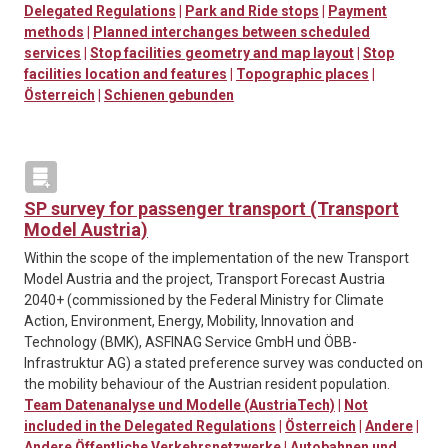
Delegated Regulations
|
Park and Ride stops
|
Payment
methods
|
Planned interchanges between scheduled
services
|
Stop facilities geometry and map layout
|
Stop
facilities location and features
|
Topographic places
|
Österreich
|
Schienen gebunden
SP survey for passenger transport (Transport
Model Austria)
Within the scope of the implementation of the new Transport
Model Austria and the project, Transport Forecast Austria
2040+ (commissioned by the Federal Ministry for Climate
Action, Environment, Energy, Mobility, Innovation and
Technology (BMK), ASFINAG Service GmbH und ÖBB-
Infrastruktur AG) a stated preference survey was conducted on
the mobility behaviour of the Austrian resident population.
Team Datenanalyse und Modelle (AustriaTech)
|
Not
included in the Delegated Regulations
|
Österreich
|
Andere
|
Andere Öffentliche Verkehrsnetzwerke
|
Autobahnen und