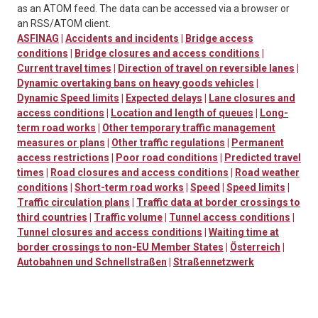
as an ATOM feed. The data can be accessed via a browser or
an RSS/ATOM client.
ASFINAG
|
Accidents and incidents
|
Bridge access
conditions
|
Bridge closures and access conditions
|
Current travel times
|
Direction of travel on reversible lanes
|
Dynamic overtaking bans on heavy goods vehicles
|
Dynamic Speed limits
|
Expected delays
|
Lane closures and
access conditions
|
Location and length of queues
|
Long-
term road works
|
Other temporary traffic management
measures or plans
|
Other traffic regulations
|
Permanent
access restrictions
|
Poor road conditions
|
Predicted travel
times
|
Road closures and access conditions
|
Road weather
conditions
|
Short-term road works
|
Speed
|
Speed limits
|
Traffic circulation plans
|
Traffic data at border crossings to
third countries
|
Traffic volume
|
Tunnel access conditions
|
Tunnel closures and access conditions
|
Waiting time at
border crossings to non-EU Member States
|
Österreich
|
Autobahnen und Schnellstraßen
|
Straßennetzwerk