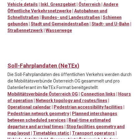
Vehicle details
|
Inkl. Grenzgebiet
|
Österreich
|
Andere
Öffentliche Verkehrsnetzwerke
|
Autobahnen und
Schnellstraßen
|
Bundes- und Landesstraßen
|
Schienen
gebunden
|
Stadt und Gemeindestraßen
|
Stadt- und U-Bahn
|
Straßennetzwerk
|
Wasserwege
Soll-Fahrplandaten (NeTEx)
Die Soll-Fahrplandaten des öffentlichen Verkehrs werden durch
die Mobilitätsverbünde Österreich OG gesammelt und pro
Datenlieferant im NeTEx Format bereitgestellt.
Mobilitätsverbünde Österreich OG
|
Connection links
|
Hours
of operation
|
Network topology and routes/lines
|
Operational calendar
|
Pedestrian accessibility facilities
|
Pedestrian network geometry
|
Planned interchanges
between scheduled services
|
Real-time estimated
departure and arrival times
|
Stop facilities geometry and
map layout
|
Timetables static
|
Transport operators
|