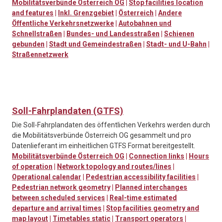
Mobilitätsverbünde Österreich OG
|
Stop facilities location
and features
|
Inkl. Grenzgebiet
|
Österreich
|
Andere
Öffentliche Verkehrsnetzwerke
|
Autobahnen und
Schnellstraßen
|
Bundes- und Landesstraßen
|
Schienen
gebunden
|
Stadt und Gemeindestraßen
|
Stadt- und U-Bahn
|
Straßennetzwerk
Soll-Fahrplandaten (GTFS)
Die Soll-Fahrplandaten des öffentlichen Verkehrs werden durch
die Mobilitätsverbünde Österreich OG gesammelt und pro
Datenlieferant im einheitlichen GTFS Format bereitgestellt.
Mobilitätsverbünde Österreich OG
|
Connection links
|
Hours
of operation
|
Network topology and routes/lines
|
Operational calendar
|
Pedestrian accessibility facilities
|
Pedestrian network geometry
|
Planned interchanges
between scheduled services
|
Real-time estimated
departure and arrival times
|
Stop facilities geometry and
map layout
|
Timetables static
|
Transport operators
|