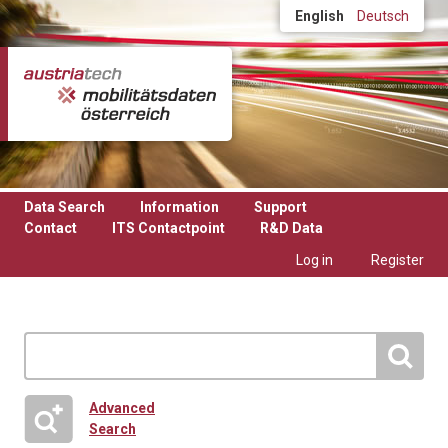
Skip to main content
English
Deutsch
Data Search
Information
Support
Contact
ITS Contactpoint
R&D Data
Log in
Register
Advanced
Search