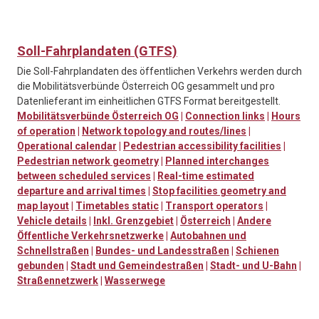
Soll-Fahrplandaten (GTFS)
Die Soll-Fahrplandaten des öffentlichen Verkehrs werden durch
die Mobilitätsverbünde Österreich OG gesammelt und pro
Datenlieferant im einheitlichen GTFS Format bereitgestellt.
Mobilitätsverbünde Österreich OG
|
Connection links
|
Hours
of operation
|
Network topology and routes/lines
|
Operational calendar
|
Pedestrian accessibility facilities
|
Pedestrian network geometry
|
Planned interchanges
between scheduled services
|
Real-time estimated
departure and arrival times
|
Stop facilities geometry and
map layout
|
Timetables static
|
Transport operators
|
Vehicle details
|
Inkl. Grenzgebiet
|
Österreich
|
Andere
Öffentliche Verkehrsnetzwerke
|
Autobahnen und
Schnellstraßen
|
Bundes- und Landesstraßen
|
Schienen
gebunden
|
Stadt und Gemeindestraßen
|
Stadt- und U-Bahn
|
Straßennetzwerk
|
Wasserwege