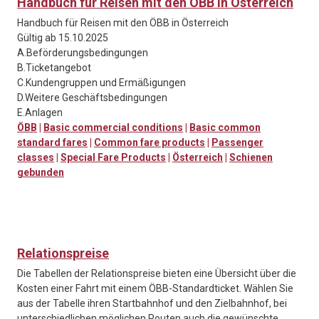
Handbuch für Reisen mit den ÖBB in Österreich
Handbuch für Reisen mit den ÖBB in Österreich
Gültig ab 15.10.2025
A.Beförderungsbedingungen
B.Ticketangebot
C.Kundengruppen und Ermäßigungen
D.Weitere Geschäftsbedingungen
E.Anlagen
ÖBB
|
Basic commercial conditions
|
Basic common
standard fares
|
Common fare products
|
Passenger
classes
|
Special Fare Products
|
Österreich
|
Schienen
gebunden
Relationspreise
Die Tabellen der Relationspreise bieten eine Übersicht über die
Kosten einer Fahrt mit einem ÖBB-Standardticket. Wählen Sie
aus der Tabelle ihren Startbahnhof und den Zielbahnhof, bei
unterschiedlichen möglichen Routen auch die gewünschte