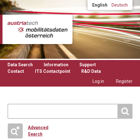
Skip to main content
English
Deutsch
Data Search
Information
Support
Contact
ITS Contactpoint
R&D Data
Log in
Register
Advanced
Search