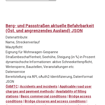
Berg- und Passstraßen aktuelle Befahrbarkeit
(Öst. und angrenzendes Ausland) JSON
Datenattribute:
Name, Streckenverlauf
Mautpflicht
Eignung für Wohnwagen-Gespanne
Straßenbeschaffenheit, Seehöhe, Steigung (in %) in Prozent
dynamischsche Informationen: aktive Schneekettenpflicht,
Wintersperre, Baustellen, Veranstaltungen etc.
Datenservice
Bereitstellung via API, oAuth2-Identifizierung, Datenformat
JSON
ÖAMTC
|
Accidents and incidents
|
Applicable road user
charges and payment methods
|
Availability of filling
stations
|
Basic commercial conditions
|
Bridge access
conditions
|
Bridge closures and access conditions
|