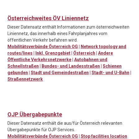
Österreichweites ÖV Liniennetz
Dieser Datensatz enthält Informationen zum österreichweiten
Liniennetz, das innerhalb eines Fahrplanjahres vom
öffentlichen Verkehr befahren wird.
Mobilitätsverbünde Österreich OG
|
Network topology and
routes/lines
|
Inkl. Grenzgebiet
|
Österreich
|
Andere
Öffentliche Verkehrsnetzwerke
|
Autobahnen und
Schnellstraßen
|
Bundes- und Landesstraßen
|
Schienen
gebunden
|
Stadt und Gemeindestraßen
|
Stadt- und U-Bahn
|
Straßennetzwerk
OJP Übergabepunkte
Dieser Datensatz enthält die aus/für Österreich relevanten
Übergabepunkte für OJP Services.
Mobilitätsverbünde Österreich OG
|
Stop facilities location