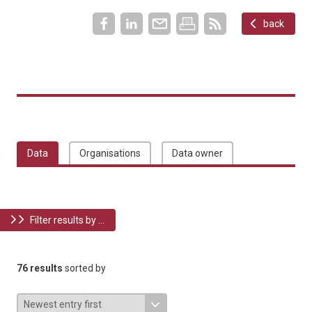
back
Data
Organisations
Data owner
Filter results by ...
76 results
sorted by