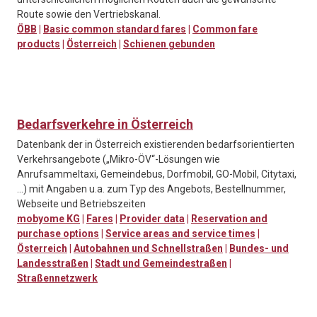
Route sowie den Vertriebskanal.
ÖBB
|
Basic common standard fares
|
Common fare
products
|
Österreich
|
Schienen gebunden
Bedarfsverkehre in Österreich
Datenbank der in Österreich existierenden bedarfsorientierten
Verkehrsangebote („Mikro-ÖV“-Lösungen wie
Anrufsammeltaxi, Gemeindebus, Dorfmobil, GO-Mobil, Citytaxi,
...) mit Angaben u.a. zum Typ des Angebots, Bestellnummer,
Webseite und Betriebszeiten
mobyome KG
|
Fares
|
Provider data
|
Reservation and
purchase options
|
Service areas and service times
|
Österreich
|
Autobahnen und Schnellstraßen
|
Bundes- und
Landesstraßen
|
Stadt und Gemeindestraßen
|
Straßennetzwerk