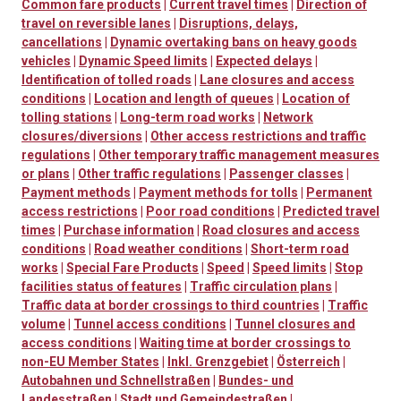
Common fare products
|
Current travel times
|
Direction of
travel on reversible lanes
|
Disruptions, delays,
cancellations
|
Dynamic overtaking bans on heavy goods
vehicles
|
Dynamic Speed limits
|
Expected delays
|
Identification of tolled roads
|
Lane closures and access
conditions
|
Location and length of queues
|
Location of
tolling stations
|
Long-term road works
|
Network
closures/diversions
|
Other access restrictions and traffic
regulations
|
Other temporary traffic management measures
or plans
|
Other traffic regulations
|
Passenger classes
|
Payment methods
|
Payment methods for tolls
|
Permanent
access restrictions
|
Poor road conditions
|
Predicted travel
times
|
Purchase information
|
Road closures and access
conditions
|
Road weather conditions
|
Short-term road
works
|
Special Fare Products
|
Speed
|
Speed limits
|
Stop
facilities status of features
|
Traffic circulation plans
|
Traffic data at border crossings to third countries
|
Traffic
volume
|
Tunnel access conditions
|
Tunnel closures and
access conditions
|
Waiting time at border crossings to
non-EU Member States
|
Inkl. Grenzgebiet
|
Österreich
|
Autobahnen und Schnellstraßen
|
Bundes- und
Landesstraßen
|
Stadt und Gemeindestraßen
|