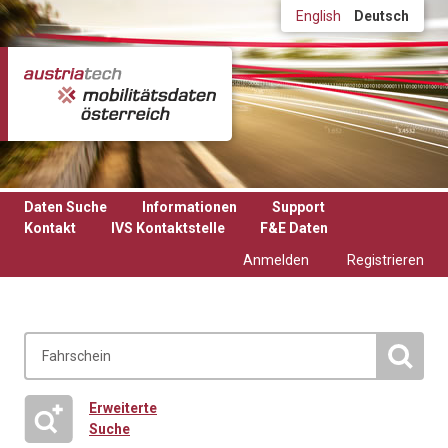
Direkt zum Inhalt
English
Deutsch
Daten Suche
Informationen
Support
Kontakt
IVS Kontaktstelle
F&E Daten
Anmelden
Registrieren
Erweiterte
Suche