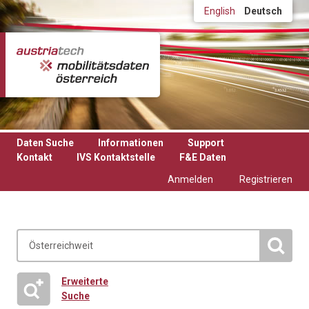
Direkt zum Inhalt
English
Deutsch
Daten Suche
Informationen
Support
Kontakt
IVS Kontaktstelle
F&E Daten
Anmelden
Registrieren
Erweiterte
Suche