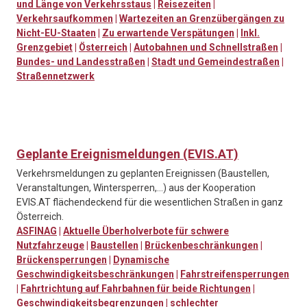
und Länge von Verkehrsstaus
|
Reisezeiten
|
Verkehrsaufkommen
|
Wartezeiten an Grenzübergängen zu
Nicht-EU-Staaten
|
Zu erwartende Verspätungen
|
Inkl.
Grenzgebiet
|
Österreich
|
Autobahnen und Schnellstraßen
|
Bundes- und Landesstraßen
|
Stadt und Gemeindestraßen
|
Straßennetzwerk
Geplante Ereignismeldungen (EVIS.AT)
Verkehrsmeldungen zu geplanten Ereignissen (Baustellen,
Veranstaltungen, Wintersperren,…) aus der Kooperation
EVIS.AT flächendeckend für die wesentlichen Straßen in ganz
Österreich.
ASFINAG
|
Aktuelle Überholverbote für schwere
Nutzfahrzeuge
|
Baustellen
|
Brückenbeschränkungen
|
Brückensperrungen
|
Dynamische
Geschwindigkeitsbeschränkungen
|
Fahrstreifensperrungen
|
Fahrtrichtung auf Fahrbahnen für beide Richtungen
|
Geschwindigkeitsbegrenzungen
|
schlechter