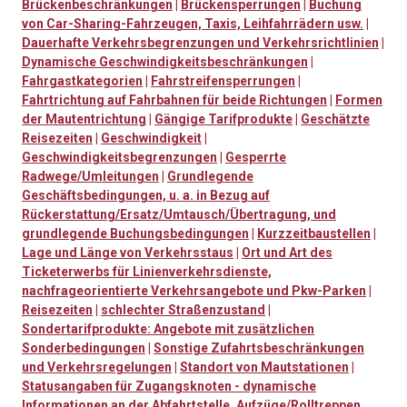
Brückenbeschränkungen
|
Brückensperrungen
|
Buchung
von Car-Sharing-Fahrzeugen, Taxis, Leihfahrrädern usw.
|
Dauerhafte Verkehrsbegrenzungen und Verkehrsrichtlinien
|
Dynamische Geschwindigkeitsbeschränkungen
|
Fahrgastkategorien
|
Fahrstreifensperrungen
|
Fahrtrichtung auf Fahrbahnen für beide Richtungen
|
Formen
der Mautentrichtung
|
Gängige Tarifprodukte
|
Geschätzte
Reisezeiten
|
Geschwindigkeit
|
Geschwindigkeitsbegrenzungen
|
Gesperrte
Radwege/Umleitungen
|
Grundlegende
Geschäftsbedingungen, u. a. in Bezug auf
Rückerstattung/Ersatz/Umtausch/Übertragung, und
grundlegende Buchungsbedingungen
|
Kurzzeitbaustellen
|
Lage und Länge von Verkehrsstaus
|
Ort und Art des
Ticketerwerbs für Linienverkehrsdienste,
nachfrageorientierte Verkehrsangebote und Pkw-Parken
|
Reisezeiten
|
schlechter Straßenzustand
|
Sondertarifprodukte: Angebote mit zusätzlichen
Sonderbedingungen
|
Sonstige Zufahrtsbeschränkungen
und Verkehrsregelungen
|
Standort von Mautstationen
|
Statusangaben für Zugangsknoten - dynamische
Informationen an der Abfahrtstelle, Aufzüge/Rolltreppen,