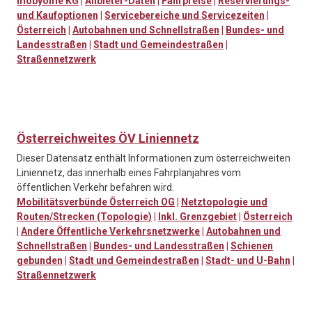
mobyome KG
|
Anbieter-Daten
|
Fahrpreise
|
Reservierungs-
und Kaufoptionen
|
Servicebereiche und Servicezeiten
|
Österreich
|
Autobahnen und Schnellstraßen
|
Bundes- und
Landesstraßen
|
Stadt und Gemeindestraßen
|
Straßennetzwerk
Österreichweites ÖV Liniennetz
Dieser Datensatz enthält Informationen zum österreichweiten
Liniennetz, das innerhalb eines Fahrplanjahres vom
öffentlichen Verkehr befahren wird.
Mobilitätsverbünde Österreich OG
|
Netztopologie und
Routen/Strecken (Topologie)
|
Inkl. Grenzgebiet
|
Österreich
|
Andere Öffentliche Verkehrsnetzwerke
|
Autobahnen und
Schnellstraßen
|
Bundes- und Landesstraßen
|
Schienen
gebunden
|
Stadt und Gemeindestraßen
|
Stadt- und U-Bahn
|
Straßennetzwerk