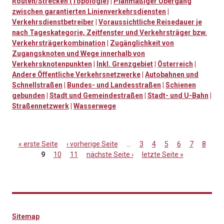
Routen/Strecken (Topologie)
|
Planmäßiger Übergang
zwischen garantierten Linienverkehrsdiensten
|
Verkehrsdienstbetreiber
|
Voraussichtliche Reisedauer je
nach Tageskategorie, Zeitfenster und Verkehrsträger bzw.
Verkehrsträgerkombination
|
Zugänglichkeit von
Zugangsknoten und Wege innerhalb von
Verkehrsknotenpunkten
|
Inkl. Grenzgebiet
|
Österreich
|
Andere Öffentliche Verkehrsnetzwerke
|
Autobahnen und
Schnellstraßen
|
Bundes- und Landesstraßen
|
Schienen
gebunden
|
Stadt und Gemeindestraßen
|
Stadt- und U-Bahn
|
Straßennetzwerk
|
Wasserwege
« erste Seite
‹ vorherige Seite
…
3
4
5
6
7
8
9
10
11
nächste Seite ›
letzte Seite »
Seiten
Sitemap