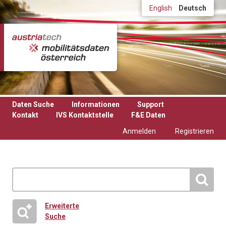
Direkt zum Inhalt
English
Deutsch
Daten Suche
Informationen
Support
Kontakt
IVS Kontaktstelle
F&E Daten
Anmelden
Registrieren
Erweiterte
Suche