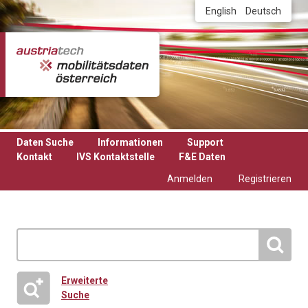
Direkt zum Inhalt
English
Deutsch
Daten Suche
Informationen
Support
Kontakt
IVS Kontaktstelle
F&E Daten
Anmelden
Registrieren
Erweiterte
Suche