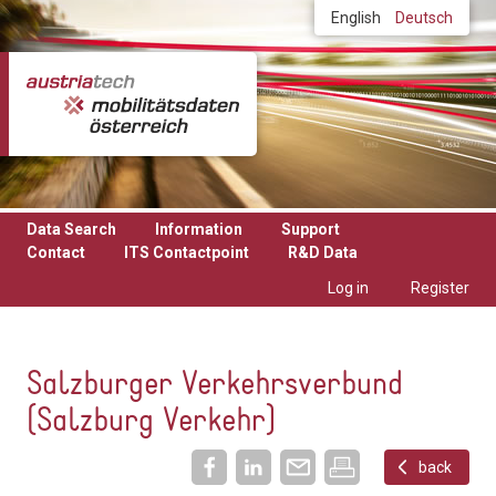
Skip to main content
English
Deutsch
Data Search
Information
Support
Contact
ITS Contactpoint
R&D Data
Log in
Register
Salzburger Verkehrsverbund
(Salzburg Verkehr)
back