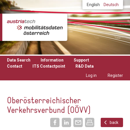
Skip to main content
English
Deutsch
Data Search
Information
Support
Contact
ITS Contactpoint
R&D Data
Log in
Register
Oberösterreichischer
Verkehrsverbund (OÖVV)
back