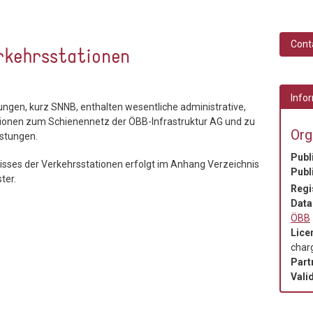
Cont
rkehrsstationen
Infor
gen, kurz SNNB, enthalten wesentliche administrative,
ationen zum Schienennetz der ÖBB-Infrastruktur AG und zu
Org
istungen.
Publ
isses der Verkehrsstationen erfolgt im Anhang Verzeichnis
Publ
ter.
Regi
Data
ÖBB
Lice
char
Part
Valid