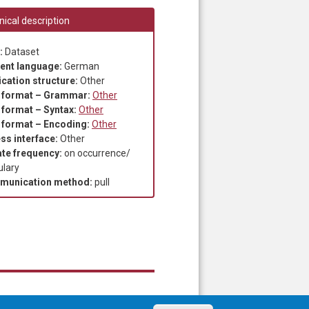
ical description
:
Dataset
ent language:
German
ication structure:
Other
 format – Grammar:
Other
 format – Syntax:
Other
 format – Encoding:
Other
ss interface:
Other
te frequency:
on occurrence/
ulary
munication method:
pull
Sitemap