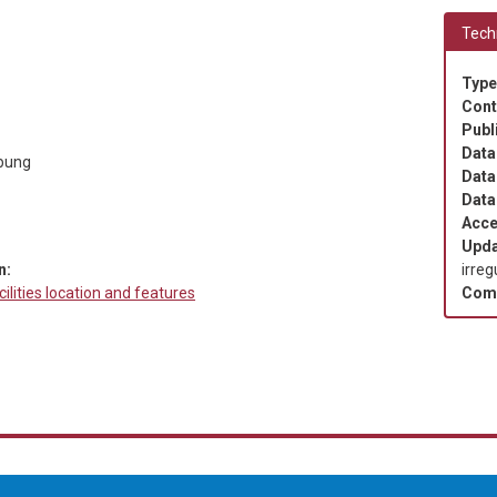
Techn
Type
Cont
Publ
Data
ibung
Data
Data
Acce
Upda
irreg
n:
Com
cilities location and features