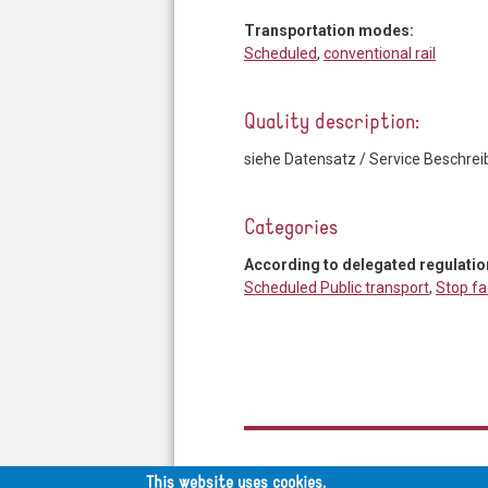
Transportation modes:
Scheduled
,
conventional rail
Quality description:
siehe Datensatz / Service Beschre
Categories
According to delegated regulatio
Scheduled Public transport
,
Stop fa
This website uses cookies.