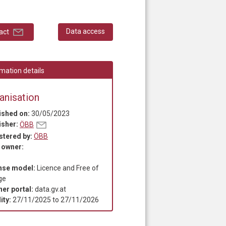
Data access
act
mation details
anisation
ished on:
30/05/2023
isher:
ÖBB
stered by:
ÖBB
 owner:
nse model:
Licence and Free of
ge
ner portal:
data.gv.at
ity:
27/11/2025
to
27/11/2026