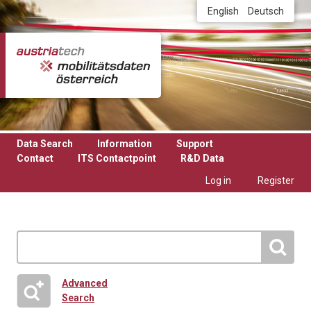
Skip to main content
English
Deutsch
Data Search
Information
Support
Contact
ITS Contactpoint
R&D Data
Log in
Register
Advanced
Search