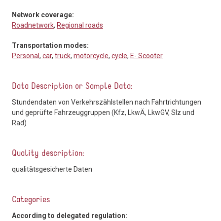
Network coverage:
Roadnetwork
,
Regional roads
Transportation modes:
Personal
,
car
,
truck
,
motorcycle
,
cycle
,
E- Scooter
Data Description or Sample Data:
Stundendaten von Verkehrszählstellen nach Fahrtrichtungen
und geprüfte Fahrzeuggruppen (Kfz, LkwÄ, LkwGV, Slz und
Rad)
Quality description:
qualitätsgesicherte Daten
Categories
According to delegated regulation: