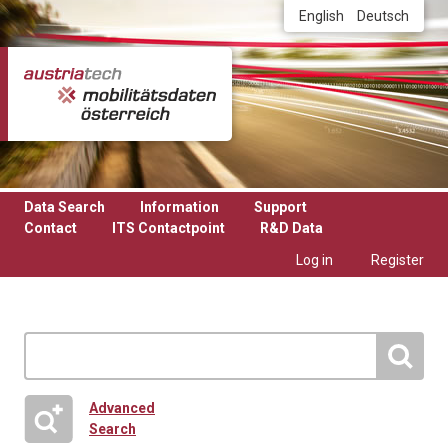
Skip to main content
English
Deutsch
Data Search
Information
Support
Contact
ITS Contactpoint
R&D Data
Log in
Register
Advanced
Search