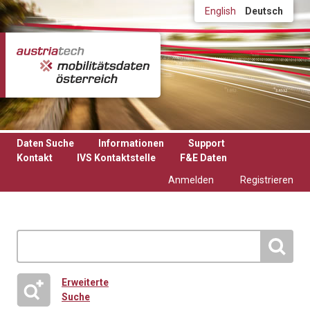
Direkt zum Inhalt
English
Deutsch
Daten Suche
Informationen
Support
Kontakt
IVS Kontaktstelle
F&E Daten
Anmelden
Registrieren
Erweiterte
Suche