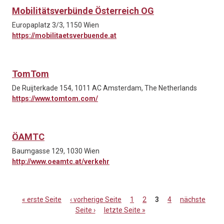
Mobilitätsverbünde Österreich OG
Europaplatz 3/3, 1150 Wien
https://mobilitaetsverbuende.at
TomTom
De Ruijterkade 154, 1011 AC Amsterdam, The Netherlands
https://www.tomtom.com/
ÖAMTC
Baumgasse 129, 1030 Wien
http://www.oeamtc.at/verkehr
« erste Seite
‹ vorherige Seite
1
2
3
4
nächste
Seite ›
letzte Seite »
Seiten