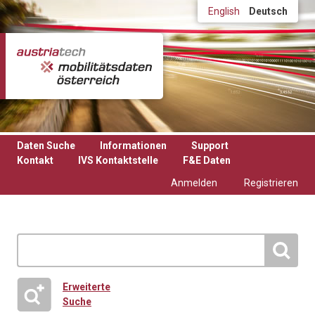
Direkt zum Inhalt
English
Deutsch
Daten Suche
Informationen
Support
Kontakt
IVS Kontaktstelle
F&E Daten
Anmelden
Registrieren
Erweiterte
Suche