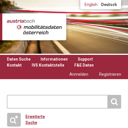
Direkt zum Inhalt
English
Deutsch
Daten Suche
Informationen
Support
Kontakt
IVS Kontaktstelle
F&E Daten
Anmelden
Registrieren
Erweiterte
Suche