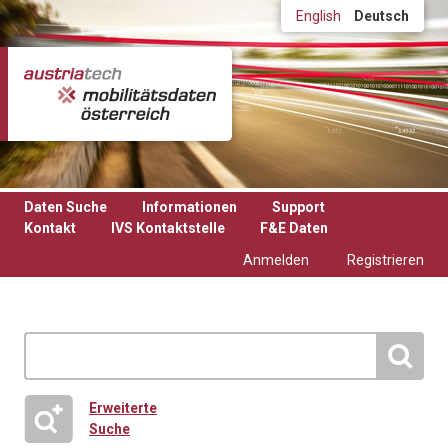
Direkt zum Inhalt
English
Deutsch
Daten Suche
Informationen
Support
Kontakt
IVS Kontaktstelle
F&E Daten
Anmelden
Registrieren
Erweiterte
Suche