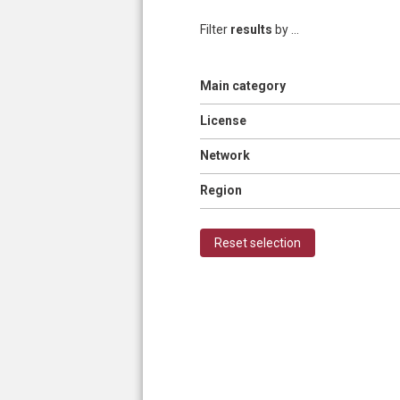
Filter
results
by ...
Show
Main category
Pages
Show
License
Show
Network
Show
Region