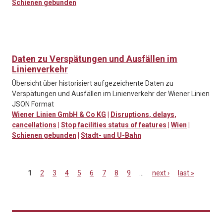
Schienen gebunden
Daten zu Verspätungen und Ausfällen im
Linienverkehr
Übersicht über historisiert aufgezeichente Daten zu
Verspätungen und Ausfällen im Linienverkehr der Wiener Linien
JSON Format
Wiener Linien GmbH & Co KG
|
Disruptions, delays,
cancellations
|
Stop facilities status of features
|
Wien
|
Schienen gebunden
|
Stadt- und U-Bahn
1
2
3
4
5
6
7
8
9
…
next ›
last »
Pages