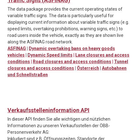
Traffic Signs (ASFINAG)
The data package provides the current operating states of
variable traffic signs. The data is particularly useful for
displaying current information about variable traffic signs (e.g.
speed limits, overtaking prohibitions, warning signs, etc.) to
road users inside the vehicle, exactly as they are shown live
along the ASFINAG road network.
ASFINAG
|
Dynamic overtaking bans on heavy goods
vehicles
|
Dynamic Speed limits
|
Lane closures and access
conditions
|
Road closures and access conditions
|
Tunnel
closures and access conditions
|
Österreich
|
Autobahnen
und Schnellstraßen
Verkaufsstelleninformation API
In dieser API finden Sie alle wichtigen und nützlichen
Informationen zu unseren Verkaufsstellen der ÖBB-
Personenverkehr AG:
Inkludiert sind z.B. Öffnungszeiten, Standorte der