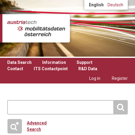
Skip to main content
English
Deutsch
Data Search
Information
Support
Contact
ITS Contactpoint
R&D Data
Log in
Register
Advanced
Search