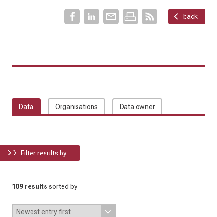
back
Data
Organisations
Data owner
Filter results by ...
109 results
sorted by