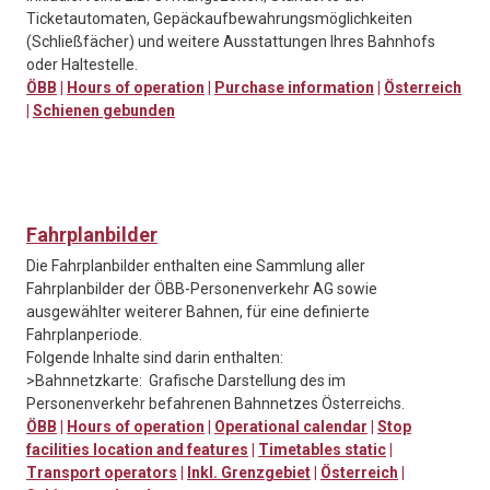
Ticketautomaten, Gepäckaufbewahrungsmöglichkeiten
(Schließfächer) und weitere Ausstattungen Ihres Bahnhofs
oder Haltestelle.
ÖBB
|
Hours of operation
|
Purchase information
|
Österreich
|
Schienen gebunden
Fahrplanbilder
Die Fahrplanbilder enthalten eine Sammlung aller
Fahrplanbilder der ÖBB-Personenverkehr AG sowie
ausgewählter weiterer Bahnen, für eine definierte
Fahrplanperiode.
Folgende Inhalte sind darin enthalten:
>Bahnnetzkarte: Grafische Darstellung des im
Personenverkehr befahrenen Bahnnetzes Österreichs.
ÖBB
|
Hours of operation
|
Operational calendar
|
Stop
facilities location and features
|
Timetables static
|
Transport operators
|
Inkl. Grenzgebiet
|
Österreich
|