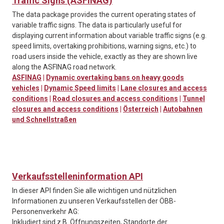
Traffic Signs (ASFINAG)
The data package provides the current operating states of
variable traffic signs. The data is particularly useful for
displaying current information about variable traffic signs (e.g.
speed limits, overtaking prohibitions, warning signs, etc.) to
road users inside the vehicle, exactly as they are shown live
along the ASFINAG road network.
ASFINAG
|
Dynamic overtaking bans on heavy goods
vehicles
|
Dynamic Speed limits
|
Lane closures and access
conditions
|
Road closures and access conditions
|
Tunnel
closures and access conditions
|
Österreich
|
Autobahnen
und Schnellstraßen
Verkaufsstelleninformation API
In dieser API finden Sie alle wichtigen und nützlichen
Informationen zu unseren Verkaufsstellen der ÖBB-
Personenverkehr AG:
Inkludiert sind z.B. Öffnungszeiten, Standorte der