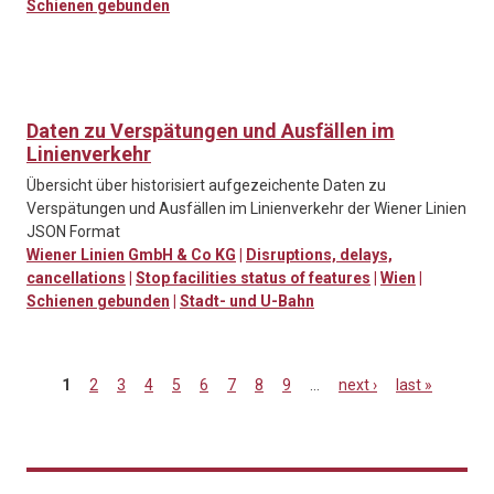
Schienen gebunden
Daten zu Verspätungen und Ausfällen im
Linienverkehr
Übersicht über historisiert aufgezeichente Daten zu
Verspätungen und Ausfällen im Linienverkehr der Wiener Linien
JSON Format
Wiener Linien GmbH & Co KG
|
Disruptions, delays,
cancellations
|
Stop facilities status of features
|
Wien
|
Schienen gebunden
|
Stadt- und U-Bahn
1
2
3
4
5
6
7
8
9
…
next ›
last »
Pages