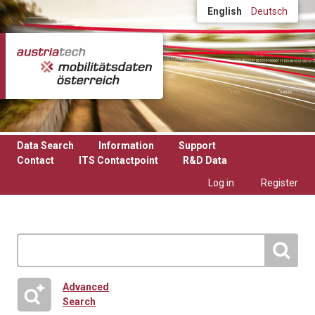
Skip to main content
English
Deutsch
Data Search
Information
Support
Contact
ITS Contactpoint
R&D Data
Log in
Register
Advanced
Search