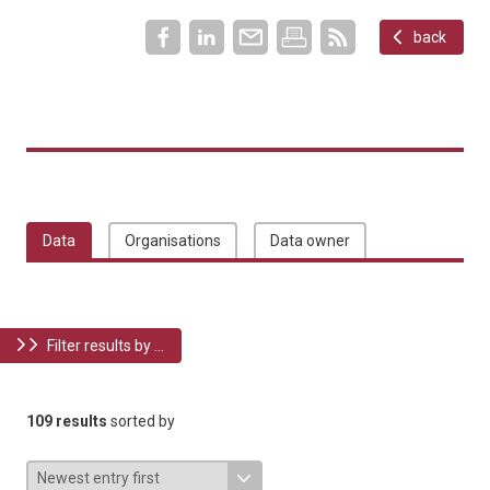
back
Data
Organisations
Data owner
Filter results by ...
109 results
sorted by