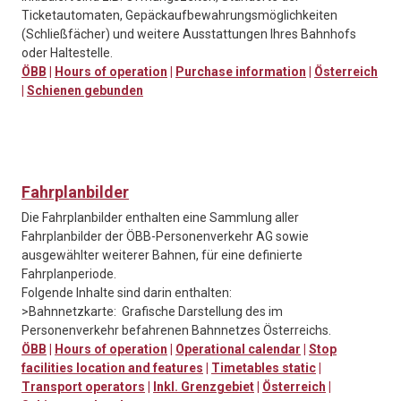
Ticketautomaten, Gepäckaufbewahrungsmöglichkeiten
(Schließfächer) und weitere Ausstattungen Ihres Bahnhofs
oder Haltestelle.
ÖBB
|
Hours of operation
|
Purchase information
|
Österreich
|
Schienen gebunden
Fahrplanbilder
Die Fahrplanbilder enthalten eine Sammlung aller
Fahrplanbilder der ÖBB-Personenverkehr AG sowie
ausgewählter weiterer Bahnen, für eine definierte
Fahrplanperiode.
Folgende Inhalte sind darin enthalten:
>Bahnnetzkarte: Grafische Darstellung des im
Personenverkehr befahrenen Bahnnetzes Österreichs.
ÖBB
|
Hours of operation
|
Operational calendar
|
Stop
facilities location and features
|
Timetables static
|
Transport operators
|
Inkl. Grenzgebiet
|
Österreich
|